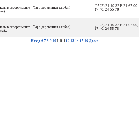
(0522) 24-49-32 F, 24-67-00,
риалы в ассортименте - Тара деревянная (любая) -
17-40, 24-55-78
ка)...
(0522) 24-49-32 F, 24-67-00,
риалы в ассортименте - Тара деревянная (любая) -
17-40, 24-55-78
ка)...
Назад
6
7
8
9
10
[
11
]
12
13
14
15
16
Далее