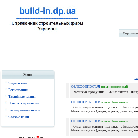
Справочн
Меню
0-
Справочник
ОБЛКООППОСТАЧ
новый
обновленный
Регистрация
- Метизная продукция - Стеклопакеты - Шиф
Тарифные планы
ОБЛПОТРЕБСОЮЗ
новый
обновленный
Панель управления
- Окна, двери м/пласт. под заказ - Лесомате
Расширенный поиск
Металлоизделия (двери, ворота, решетки, ков
Связь с нами
ОБЛПОТРЕБСОЮЗ
новый
обновленный
- Окна, двери м/пласт. под заказ - Лесомате
Металлоизделия (двери, ворота, решетки, ков