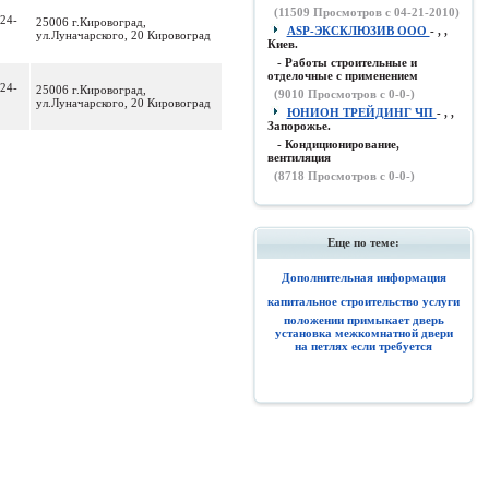
(
11509
Просмотров с 04-21-2010)
 24-
25006 г.Кировоград,
ASP-ЭКСКЛЮЗИВ ООО
- , ,
ул.Луначарского, 20 Кировоград
Киев.
- Работы строительные и
отделочные с применением
 24-
25006 г.Кировоград,
(
9010
Просмотров с 0-0-)
ул.Луначарского, 20 Кировоград
ЮНИОН ТРЕЙДИНГ ЧП
- , ,
Запорожье.
- Кондиционирование,
вентиляция
(
8718
Просмотров с 0-0-)
Еще по теме:
Дополнительная информация
капитальное строительство услуги
положении примыкает дверь
установка межкомнатной двери
на петлях если требуется