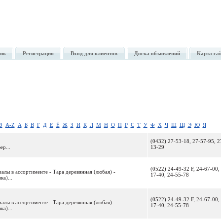
ик
Регистрация
Вход для клиентов
Доска объявлений
Карта са
9
A-Z
А
Б
В
Г
Д
Е
Ё
Ж
З
И
К
Л
М
Н
О
П
Р
С
Т
У
Ф
Х
Ч
Ш
Щ
Э
Ю
Я
(0432) 27-53-18, 27-57-95, 2
ер...
13-29
(0522) 24-49-32 F, 24-67-00,
риалы в ассортименте - Тара деревянная (любая) -
17-40, 24-55-78
ка)...
(0522) 24-49-32 F, 24-67-00,
риалы в ассортименте - Тара деревянная (любая) -
17-40, 24-55-78
ка)...