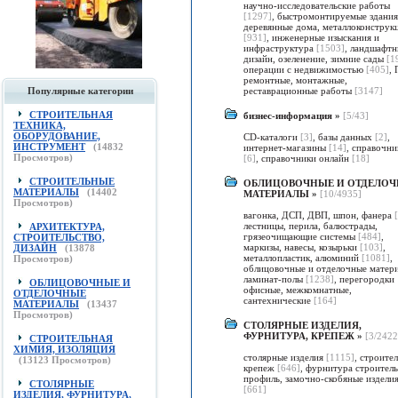
научно-исследовательские работы
[1297]
,
быстромонтируемые здания
деревянные дома, металлоконструк
[931]
,
инженерные изыскания и
инфраструктура
[1503]
,
ландшафтн
дизайн, озеленение, зимние сады
[1
операции с недвижимостью
[405]
,
ремонтные, монтажные,
Популярные категории
реставрационные работы
[3147]
СТРОИТЕЛЬНАЯ
бизнес-информация
»
[5/43]
ТЕХНИКА,
ОБОРУДОВАНИЕ,
CD-каталоги
[3]
,
базы данных
[2]
,
ИНСТРУМЕНТ
(
14832
интернет-магазины
[14]
,
справочни
Просмотров)
[6]
,
справочники онлайн
[18]
СТРОИТЕЛЬНЫЕ
ОБЛИЦОВОЧНЫЕ И ОТДЕЛО
МАТЕРИАЛЫ
(
14402
МАТЕРИАЛЫ
»
[10/4935]
Просмотров)
вагонка, ДСП, ДВП, шпон, фанера
лестницы, перила, балюстрады,
АРХИТЕКТУРА,
грязеочищающие системы
[484]
,
СТРОИТЕЛЬСТВО,
маркизы, навесы, козырьки
[103]
,
ДИЗАЙН
(
13878
металлопластик, алюминий
[1081]
,
Просмотров)
облицовочные и отделочные матер
ламинат-полы
[1238]
,
перегородки
ОБЛИЦОВОЧНЫЕ И
офисные, межкомнатные,
ОТДЕЛОЧНЫЕ
сантехнические
[164]
МАТЕРИАЛЫ
(
13437
Просмотров)
СТОЛЯРНЫЕ ИЗДЕЛИЯ,
ФУРНИТУРА, КРЕПЕЖ
»
[3/2422
СТРОИТЕЛЬНАЯ
ХИМИЯ, ИЗОЛЯЦИЯ
столярные изделия
[1115]
,
строите
(
13123
Просмотров)
крепеж
[646]
,
фурнитура строитель
профиль, замочно-скобяные издели
СТОЛЯРНЫЕ
[661]
ИЗДЕЛИЯ, ФУРНИТУРА,