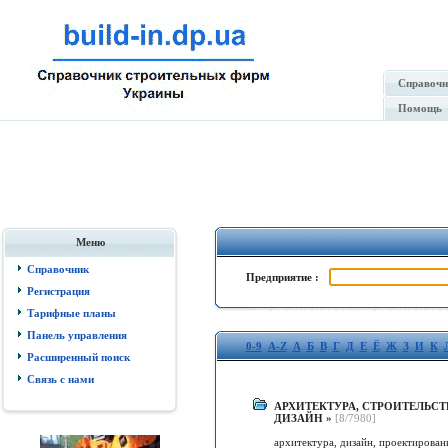
Справочн
Помощь
Меню
Справочник
Предприятие :
Регистрация
Тарифные планы
Панель управления
0-9
A-Z
А
Б
В
Г
Д
Е
Ё
Ж
З
И
К
Расширенный поиск
Связь с нами
АРХИТЕКТУРА, СТРОИТЕЛЬСТ
ДИЗАЙН
»
[8/7980]
архитектура, дизайн, проектирован