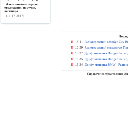
Алюминиевые перила,
ограждения, поручни,
лестницы
(10-17-2017)
После
П
13:41
Радіокерований автобус City Bu
П
13:39
Радіокерований екскаватор Гірн
П
13:37
Дрифт-машинка Dodge Challenge
П
13:35
Дрифт-машинка Dodge Challeng
П
13:34
Дрифт-машинка BMW - Радіоке
Справочник строительные фи