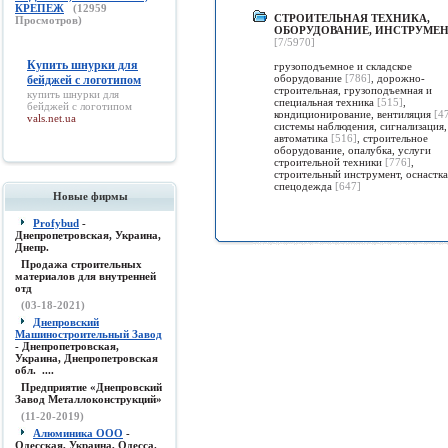
КРЕПЕЖ
(
12959
СТРОИТЕЛЬНАЯ ТЕХНИКА,
Просмотров)
ОБОРУДОВАНИЕ, ИНСТРУМЕ
[7/5970]
Купить шнурки для
грузоподъемное и складское
оборудование
[786]
,
дорожно-
бейджей с логотипом
строительная, грузоподъемная и
купить шнурки для
специальная техника
[515]
,
бейджей с логотипом
кондиционирование, вентиляция
[4
vals.net.ua
системы наблюдения, сигнализация,
автоматика
[516]
,
строительное
оборудование, опалубка, услуги
строительной техники
[776]
,
строительный инструмент, оснастка
спецодежда
[647]
Новые фирмы
Profybud
-
Днепропетровская, Украина,
Днепр.
Продажа строительных
материалов для внутренней
отд
(03-18-2021)
Днепровский
Машиностроительный Завод
- Днепропетровская,
Украина, Днепропетровская
обл. ....
Предприятие «Днепровский
Завод Металлоконструкций»
(11-20-2019)
Алюминика ООО
-
Одесская, Украина, Одесса.