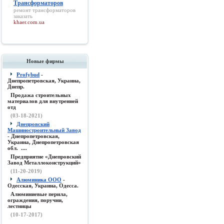
Трансформаторов
ремонт
трансформаторов
заказать
khaer.com.ua
Новые фирмы
Profybud
-
Днепропетровская, Украина,
Днепр.
Продажа строительных
материалов для внутренней
отд
(03-18-2021)
Днепровский
Машиностроительный Завод
- Днепропетровская,
Украина, Днепропетровская
обл. ....
Предприятие «Днепровский
Завод Металлоконструкций»
(11-20-2019)
Алюминика ООО
-
Одесская, Украина, Одесса.
Алюминиевые перила,
ограждения, поручни,
лестницы
(10-17-2017)