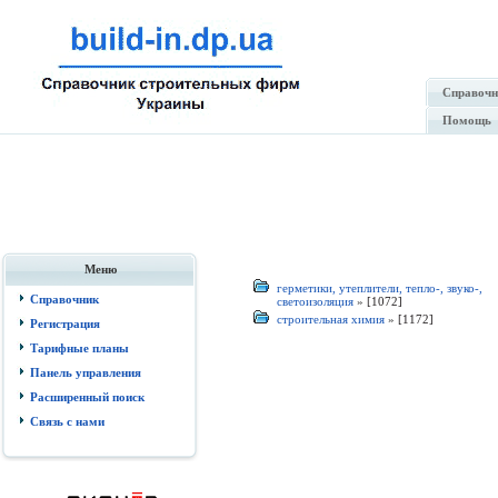
Справочн
Помощь
Меню
герметики, утеплители, тепло-, звуко-,
Справочник
светоизоляция
»
[1072]
строительная химия
»
[1172]
Регистрация
Тарифные планы
Панель управления
Расширенный поиск
Связь с нами