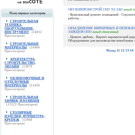
ОБУХОВПРОМСТРОЙ СМУ N3 ЗАО
новый
о
Популярные категории
- Комплексный ремонт помещений - Строите
работы...
СТРОИТЕЛЬНАЯ
ТЕХНИКА,
ОБЪЕДИНЕНИЕ КИРПИЧНЫХ И ПЕНОБЛ
ОБОРУДОВАНИЕ,
ЗАВОДОВ ООО
ИНСТРУМЕНТ
(
14832
новый
обновленный
Просмотров)
- Цемент, щебень - Кирпич керамический ряд
Оборудование для производства пеноблоков -
СТРОИТЕЛЬНЫЕ
МАТЕРИАЛЫ
(
14404
Назад
11
12
13
14
Просмотров)
АРХИТЕКТУРА,
СТРОИТЕЛЬСТВО,
ДИЗАЙН
(
13879
Просмотров)
ОБЛИЦОВОЧНЫЕ И
ОТДЕЛОЧНЫЕ
МАТЕРИАЛЫ
(
13439
Просмотров)
СТРОИТЕЛЬНАЯ
ХИМИЯ, ИЗОЛЯЦИЯ
(
13123
Просмотров)
СТОЛЯРНЫЕ
ИЗДЕЛИЯ, ФУРНИТУРА,
КРЕПЕЖ
(
12960
Просмотров)