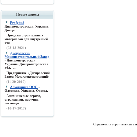
Новые фирмы
Profybud
-
Днепропетровская, Украина,
Днепр.
Продажа строительных
материалов для внутренней
отд
(03-18-2021)
Днепровский
Машиностроительный Завод
- Днепропетровская,
Украина, Днепропетровская
обл. ....
Предприятие «Днепровский
Завод Металлоконструкций»
(11-20-2019)
Алюминика ООО
-
Одесская, Украина, Одесса.
Алюминиевые перила,
ограждения, поручни,
лестницы
(10-17-2017)
Справочник строительные фи