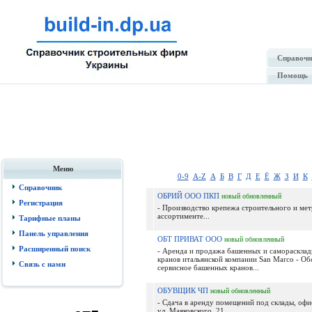
Справочн
Помощь
Меню
0-9
A-Z
А
Б
В
Г
Д
Е
Ё
Ж
З
И
К
Справочник
ОБРИЙ ООО ПКП
новый
обновленный
Регистрация
- Производство крепежа строительного и мет
ассортименте...
Тарифные планы
Панель управления
ОБТ ПРИВАТ ООО
новый
обновленный
Расширенный поиск
- Аренда и продажа башенных и самораскла
кранов итальянской компании San Marco - О
Связь с нами
сервисное башенных кранов...
ОБУВЩИК ЧП
новый
обновленный
- Сдача в аренду помещений под склады, офи
ул. Маяковского, 21...