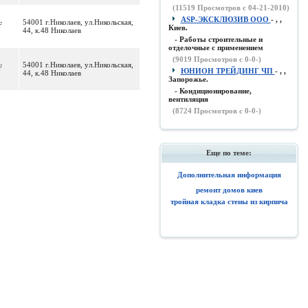
(
11519
Просмотров с 04-21-2010)
ASP-ЭКСКЛЮЗИВ ООО
- , ,
54001 г.Николаев, ул.Никольская,
F
Киев.
44, к.48 Николаев
- Работы строительные и
отделочные с применением
(
9019
Просмотров с 0-0-)
54001 г.Николаев, ул.Никольская,
F
ЮНИОН ТРЕЙДИНГ ЧП
- , ,
44, к.48 Николаев
Запорожье.
- Кондиционирование,
вентиляция
(
8724
Просмотров с 0-0-)
Еще по теме:
Дополнительная информация
ремонт домов киев
тройная кладка стены из кирпича