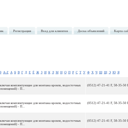
ик
Регистрация
Вход для клиентов
Доска объявлений
Карта са
9
A-Z
А
Б
В
Г
Д
Е
Ё
Ж
З
И
К
Л
М
Н
О
П
Р
С
Т
У
Ф
Х
Ч
Ш
Щ
Э
Ю
Я
включая комплектующие для монтажа кровли, водосточных
(0512) 47-21-41 F, 58-35-50 
помещений) - П...
включая комплектующие для монтажа кровли, водосточных
(0512) 47-21-41 F, 58-35-50 
помещений) - П...
включая комплектующие для монтажа кровли, водосточных
(0512) 47-21-41 F, 58-35-50 
помещений) - П...