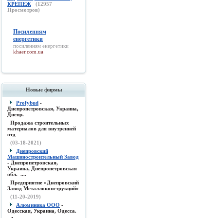
КРЕПЕЖ
(
12957
Просмотров)
Посиленням
енергетики
посиленням енергетики
khaer.com.ua
Новые фирмы
Profybud
-
Днепропетровская, Украина,
Днепр.
Продажа строительных
материалов для внутренней
отд
(03-18-2021)
Днепровский
Машиностроительный Завод
- Днепропетровская,
Украина, Днепропетровская
обл. ....
Предприятие «Днепровский
Завод Металлоконструкций»
(11-20-2019)
Алюминика ООО
-
Одесская, Украина, Одесса.