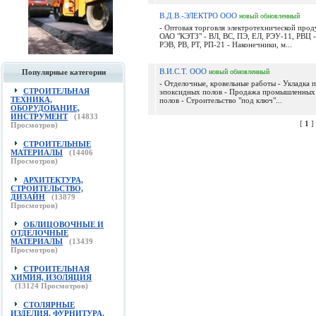
В.Д.В.-ЭЛЕКТРО ООО
новый
обновленный
- Оптовая торговля электротехнической проду
ОАО "КЭТЗ" - ВЛ, ВС, ПЭ, ЕЛ, РЭУ-11, РВЦ -
РЭВ, РВ, РТ, РП-21 - Наконечники, м...
В.И.С.Т. ООО
Популярные категории
новый
обновленный
- Отделочные, кровельные работы - Укладка
СТРОИТЕЛЬНАЯ
эпоксидных полов - Продажа промышленных
ТЕХНИКА,
полов - Строительство "под ключ"...
ОБОРУДОВАНИЕ,
ИНСТРУМЕНТ
(
14833
[
1
]
Просмотров)
СТРОИТЕЛЬНЫЕ
МАТЕРИАЛЫ
(
14406
Просмотров)
АРХИТЕКТУРА,
СТРОИТЕЛЬСТВО,
ДИЗАЙН
(
13879
Просмотров)
ОБЛИЦОВОЧНЫЕ И
ОТДЕЛОЧНЫЕ
МАТЕРИАЛЫ
(
13439
Просмотров)
СТРОИТЕЛЬНАЯ
ХИМИЯ, ИЗОЛЯЦИЯ
(
13124
Просмотров)
СТОЛЯРНЫЕ
ИЗДЕЛИЯ, ФУРНИТУРА,