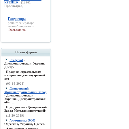
КРЕПЕЖ
(
12961
Просмотров)
Генератора
ремонт
генератора
великої потужності
khaer.com.ua
Новые фирмы
Profybud
-
Днепропетровская, Украина,
Днепр.
Продажа строительных
материалов для внутренней
отд
(03-18-2021)
Днепровский
Машиностроительный Завод
- Днепропетровская,
Украина, Днепропетровская
обл. ....
Предприятие «Днепровский
Завод Металлоконструкций»
(11-20-2019)
Алюминика ООО
-
Одесская, Украина, Одесса.
Алюминиевые перила,