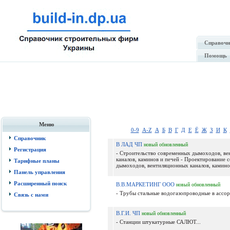
Справочн
Помощь
Меню
0-9
A-Z
А
Б
В
Г
Д
Е
Ё
Ж
З
И
К
Справочник
В ЛАД ЧП
новый
обновленный
Регистрация
- Строительство современных дымоходов, в
каналов, каминов и печей - Проектирование 
Тарифные планы
дымоходов, вентиляционных каналов, камино.
Панель управления
Расширенный поиск
В.В.МАРКЕТИНГ ООО
новый
обновленный
- Трубы стальные водогазопроводные в ассор
Связь с нами
В.Г.И. ЧП
новый
обновленный
- Станции штукатурные САЛЮТ...