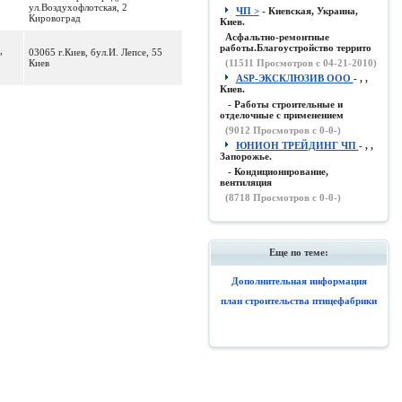
ул.Воздухофлотская, 2
ЧП >
- Киевская, Украина,
Кировоград
Киев.
Асфальтно-ремонтные
работы.Благоустройство террито
,
03065 г.Киев, бул.И. Лепсе, 55
Киев
(
11511
Просмотров с 04-21-2010)
ASP-ЭКСКЛЮЗИВ ООО
- , ,
Киев.
- Работы строительные и
отделочные с применением
(
9012
Просмотров с 0-0-)
ЮНИОН ТРЕЙДИНГ ЧП
- , ,
Запорожье.
- Кондиционирование,
вентиляция
(
8718
Просмотров с 0-0-)
Еще по теме:
Дополнительная информация
план строительства птицефабрики