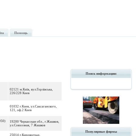
йта
Помощь
Поиск информации:
02121 м.Київ, вул.Горлівська,
226/228 Киев
01032 г.Киев, ул.Саксаганского,
121, оф.2 Киев
050)
19200 Черкасская обл., г.Жашков,
ул.Совхозная, 7 Жашков
Популярные фирмы
25014 г.Кировоград,