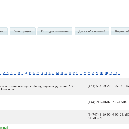
ик
Регистрация
Вход для клиентов
Доска объявлений
Карта са
9
A-Z
А
Б
В
Г
Д
Е
Ё
Ж
З
И
К
Л
М
Н
О
П
Р
С
Т
У
Ф
Х
Ч
Ш
Щ
Э
Ю
Я
схемі замовника, щити обліку, ящики керування, АВР -
(044) 563-50-22 F, 563-95-15
ітильники ...
(044) 219-10-02, 235-17-08
(04747) 6-19-90, 6-00-24, (8
311-06-09
ленный