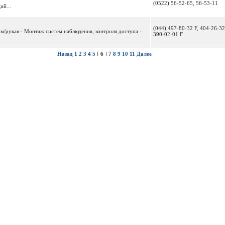
(0522) 56-52-65, 56-53-11
ий...
(044) 497-80-32 F, 404-26-32
 м/рукав - Монтаж систем наблюдения, контроля доступа -
390-02-01 F
Назад
1
2
3
4
5
[
6
]
7
8
9
10
11
Далее