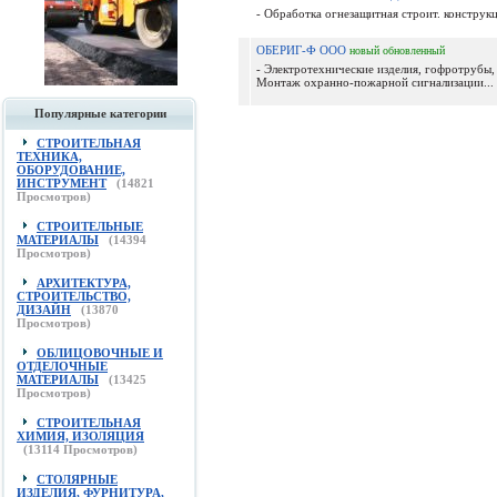
- Обработка огнезащитная строит. конструкц
ОБЕРИГ-Ф ООО
новый
обновленный
- Электротехнические изделия, гофротрубы,
Монтаж охранно-пожарной сигнализации...
Популярные категории
СТРОИТЕЛЬНАЯ
ТЕХНИКА,
ОБОРУДОВАНИЕ,
ИНСТРУМЕНТ
(
14821
Просмотров)
СТРОИТЕЛЬНЫЕ
МАТЕРИАЛЫ
(
14394
Просмотров)
АРХИТЕКТУРА,
СТРОИТЕЛЬСТВО,
ДИЗАЙН
(
13870
Просмотров)
ОБЛИЦОВОЧНЫЕ И
ОТДЕЛОЧНЫЕ
МАТЕРИАЛЫ
(
13425
Просмотров)
СТРОИТЕЛЬНАЯ
ХИМИЯ, ИЗОЛЯЦИЯ
(
13114
Просмотров)
СТОЛЯРНЫЕ
ИЗДЕЛИЯ, ФУРНИТУРА,