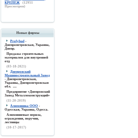
КРЕПЕЖ
(
12951
Просмотров)
Новые фирмы
Profybud
-
Днепропетровская, Украина,
Днепр.
Продажа строительных
материалов для внутренней
отд
(03-18-2021)
Днепровский
Машиностроительный Завод
- Днепропетровская,
Украина, Днепропетровская
обл. ....
Предприятие «Днепровский
Завод Металлоконструкций»
(11-20-2019)
Алюминика ООО
-
Одесская, Украина, Одесса.
Алюминиевые перила,
ограждения, поручни,
лестницы
(10-17-2017)