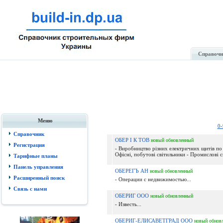
Справочн
Меню
0-
Справочник
ОБЕР I К ТОВ
новый
обновленный
Регистрация
- Виробництво різних електричних щитів по 
Офісні, побутові світильники - Промислові св
Тарифные планы
Панель управления
ОБЕРЕГЪ АН
новый
обновленный
Расширенный поиск
- Операции с недвижимостью...
Связь с нами
ОБЕРИГ ООО
новый
обновленный
- Известь...
ОБЕРИГ-ЕЛИСАВЕТГРАД ООО
новый
обнов