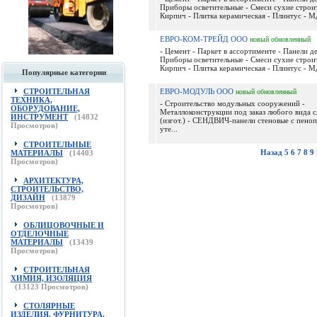
Приборы осветительные - Смеси сухие строи
Кирпич - Плитка керамическая - Плинтус - МД
ЕВРО-КОМ-ТРЕЙД ООО
новый
обновленный
- Цемент - Паркет в ассортименте - Панели д
Приборы осветительные - Смеси сухие строи
Кирпич - Плитка керамическая - Плинтус - МД
Популярные категории
СТРОИТЕЛЬНАЯ
ЕВРО-МОДУЛЬ ООО
новый
обновленный
ТЕХНИКА,
- Строительство модульных сооружений -
ОБОРУДОВАНИЕ,
Металлоконструкции под заказ любого вида 
ИНСТРУМЕНТ
(
14832
(изгот.) - СЕНДВИЧ-панели стеновые с пено
Просмотров)
уте...
СТРОИТЕЛЬНЫЕ
Назад
5
6
7
8
9
МАТЕРИАЛЫ
(
14403
Просмотров)
АРХИТЕКТУРА,
СТРОИТЕЛЬСТВО,
ДИЗАЙН
(
13879
Просмотров)
ОБЛИЦОВОЧНЫЕ И
ОТДЕЛОЧНЫЕ
МАТЕРИАЛЫ
(
13439
Просмотров)
СТРОИТЕЛЬНАЯ
ХИМИЯ, ИЗОЛЯЦИЯ
(
13123
Просмотров)
СТОЛЯРНЫЕ
ИЗДЕЛИЯ, ФУРНИТУРА,