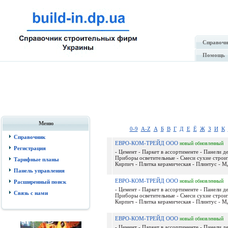
Справочн
Помощь
Меню
0-9
A-Z
А
Б
В
Г
Д
Е
Ё
Ж
З
И
К
Справочник
ЕВРО-КОМ-ТРЕЙД ООО
новый
обновленный
Регистрация
- Цемент - Паркет в ассортименте - Панели д
Приборы осветительные - Смеси сухие строи
Тарифные планы
Кирпич - Плитка керамическая - Плинтус - МД
Панель управления
ЕВРО-КОМ-ТРЕЙД ООО
новый
обновленный
Расширенный поиск
- Цемент - Паркет в ассортименте - Панели д
Связь с нами
Приборы осветительные - Смеси сухие строи
Кирпич - Плитка керамическая - Плинтус - МД
ЕВРО-КОМ-ТРЕЙД ООО
новый
обновленный
- Цемент - Паркет в ассортименте - Панели д