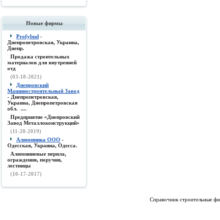
Новые фирмы
Profybud
-
Днепропетровская, Украина,
Днепр.
Продажа строительных
материалов для внутренней
отд
(03-18-2021)
Днепровский
Машиностроительный Завод
- Днепропетровская,
Украина, Днепропетровская
обл. ....
Предприятие «Днепровский
Завод Металлоконструкций»
(11-20-2019)
Алюминика ООО
-
Одесская, Украина, Одесса.
Алюминиевые перила,
ограждения, поручни,
лестницы
(10-17-2017)
Справочник строительные фи