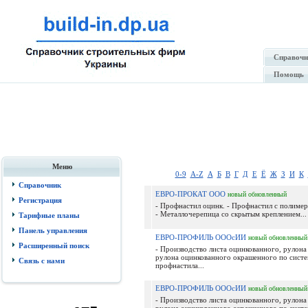
Справочн
Помощь
Меню
0-9
A-Z
А
Б
В
Г
Д
Е
Ё
Ж
З
И
К
Справочник
ЕВРО-ПРОКАТ ООО
новый
обновленный
Регистрация
- Профнастил оцинк. - Профнастил с полиме
- Металлочерепица со скрытым креплением...
Тарифные планы
Панель управления
ЕВРО-ПРОФИЛЬ ОООсИИ
новый
обновленный
Расширенный поиск
- Производство листа оцинкованного, рулона
рулона оцинкованного окрашенного по сист
Связь с нами
профнастила...
ЕВРО-ПРОФИЛЬ ОООсИИ
новый
обновленный
- Производство листа оцинкованного, рулона