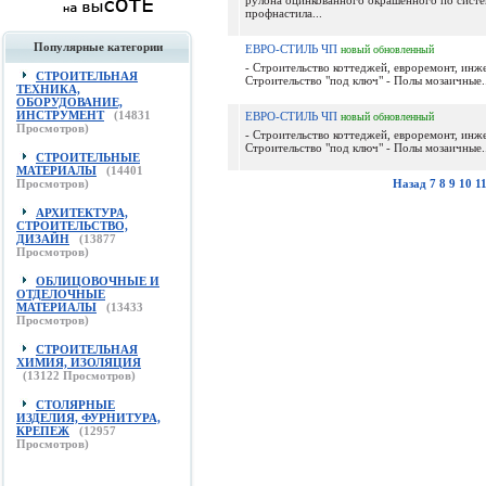
рулона оцинкованного окрашенного по сист
профнастила...
Популярные категории
ЕВРО-СТИЛЬ ЧП
новый
обновленный
- Строительство коттеджей, евроремонт, инж
СТРОИТЕЛЬНАЯ
Строительство "под ключ" - Полы мозаичные..
ТЕХНИКА,
ОБОРУДОВАНИЕ,
ИНСТРУМЕНТ
(
14831
ЕВРО-СТИЛЬ ЧП
новый
обновленный
Просмотров)
- Строительство коттеджей, евроремонт, инж
Строительство "под ключ" - Полы мозаичные..
СТРОИТЕЛЬНЫЕ
МАТЕРИАЛЫ
(
14401
Просмотров)
Назад
7
8
9
10
1
АРХИТЕКТУРА,
СТРОИТЕЛЬСТВО,
ДИЗАЙН
(
13877
Просмотров)
ОБЛИЦОВОЧНЫЕ И
ОТДЕЛОЧНЫЕ
МАТЕРИАЛЫ
(
13433
Просмотров)
СТРОИТЕЛЬНАЯ
ХИМИЯ, ИЗОЛЯЦИЯ
(
13122
Просмотров)
СТОЛЯРНЫЕ
ИЗДЕЛИЯ, ФУРНИТУРА,
КРЕПЕЖ
(
12957
Просмотров)