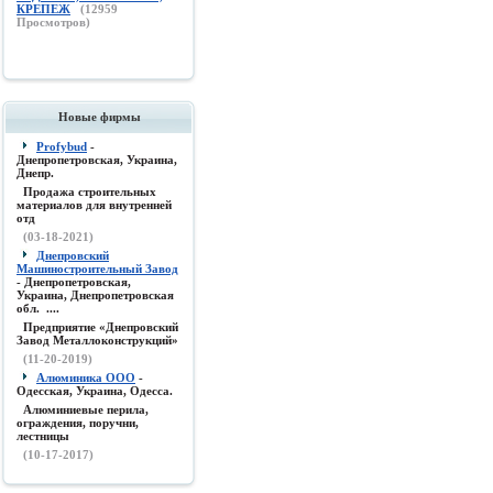
КРЕПЕЖ
(
12959
Просмотров)
Новые фирмы
Profybud
-
Днепропетровская, Украина,
Днепр.
Продажа строительных
материалов для внутренней
отд
(03-18-2021)
Днепровский
Машиностроительный Завод
- Днепропетровская,
Украина, Днепропетровская
обл. ....
Предприятие «Днепровский
Завод Металлоконструкций»
(11-20-2019)
Алюминика ООО
-
Одесская, Украина, Одесса.
Алюминиевые перила,
ограждения, поручни,
лестницы
(10-17-2017)