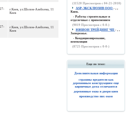
(
11520
Просмотров с 04-21-2010)
ASP-ЭКСКЛЮЗИВ ООО
- , ,
27-
г.Киев, ул.Шолом-Алейхема, 11
Киев.
Киев
- Работы строительные и
отделочные с применением
(
9019
Просмотров с 0-0-)
27-
г.Киев, ул.Шолом-Алейхема, 11
ЮНИОН ТРЕЙДИНГ ЧП
- , ,
Киев
Запорожье.
- Кондиционирование,
вентиляция
(
8725
Просмотров с 0-0-)
Еще по теме:
Дополнительная информация
страшны вредители как
деревянным конструкциям еще
кирпичные дома отличаются
деревянные окна и двери киев
производство пвх окон