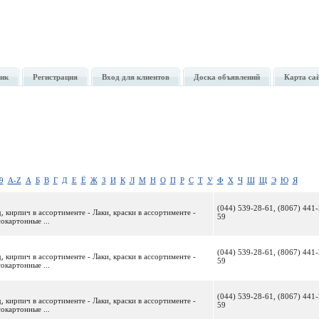
ик
Регистрация
Вход для клиентов
Доска объявлений
Карта са
9
A-Z
А
Б
В
Г
Д
Е
Ё
Ж
З
И
К
Л
М
Н
О
П
Р
С
Т
У
Ф
Х
Ч
Ш
Щ
Э
Ю
Я
(044) 539-28-61, (8067) 441-
 кирпич в ассортименте - Лаки, краски в ассортименте -
59
окартонные ...
(044) 539-28-61, (8067) 441-
 кирпич в ассортименте - Лаки, краски в ассортименте -
59
окартонные ...
(044) 539-28-61, (8067) 441-
 кирпич в ассортименте - Лаки, краски в ассортименте -
59
окартонные ...