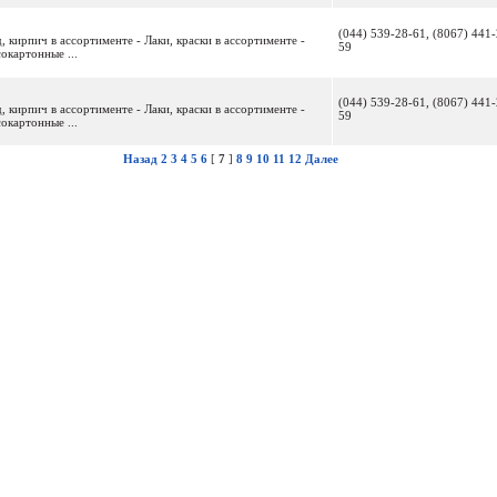
(044) 539-28-61, (8067) 441-
 кирпич в ассортименте - Лаки, краски в ассортименте -
59
окартонные ...
(044) 539-28-61, (8067) 441-
 кирпич в ассортименте - Лаки, краски в ассортименте -
59
окартонные ...
Назад
2
3
4
5
6
[
7
]
8
9
10
11
12
Далее