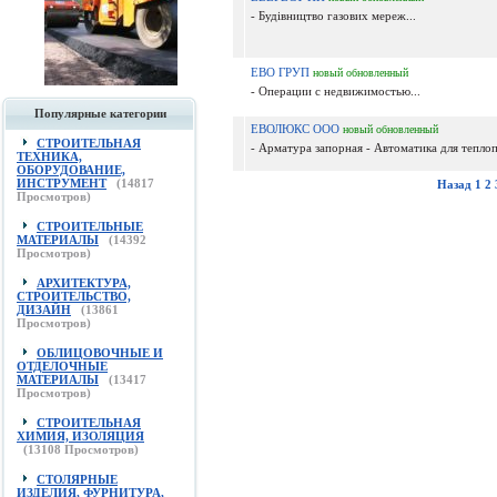
- Будівництво газових мереж...
ЕВО ГРУП
новый
обновленный
- Операции с недвижимостью...
Популярные категории
ЕВОЛЮКС ООО
новый
обновленный
СТРОИТЕЛЬНАЯ
- Арматура запорная - Автоматика для теплоп
ТЕХНИКА,
ОБОРУДОВАНИЕ,
ИНСТРУМЕНТ
(
14817
Назад
1
2
Просмотров)
СТРОИТЕЛЬНЫЕ
МАТЕРИАЛЫ
(
14392
Просмотров)
АРХИТЕКТУРА,
СТРОИТЕЛЬСТВО,
ДИЗАЙН
(
13861
Просмотров)
ОБЛИЦОВОЧНЫЕ И
ОТДЕЛОЧНЫЕ
МАТЕРИАЛЫ
(
13417
Просмотров)
СТРОИТЕЛЬНАЯ
ХИМИЯ, ИЗОЛЯЦИЯ
(
13108
Просмотров)
СТОЛЯРНЫЕ
ИЗДЕЛИЯ, ФУРНИТУРА,