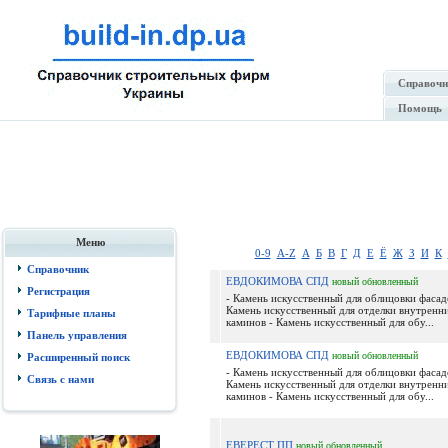
Справочн
Помощь
Меню
0-9
A-Z
А
Б
В
Г
Д
Е
Ё
Ж
З
И
К
Справочник
ЕВДОКИМОВА СПД
новый
обновленный
Регистрация
- Камень искусственный для облицовки фасад
Камень искусственный для отделки внутренн
Тарифные планы
каминов - Камень искусственный для обу...
Панель управления
ЕВДОКИМОВА СПД
новый
обновленный
Расширенный поиск
- Камень искусственный для облицовки фасад
Связь с нами
Камень искусственный для отделки внутренн
каминов - Камень искусственный для обу...
ЕВЕРЕСТ ПП
новый
обновленный