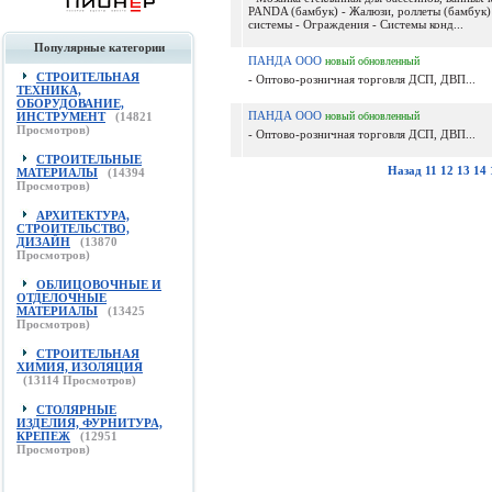
PANDA (бамбук) - Жалюзи, роллеты (бамбук)
системы - Ограждения - Системы конд...
Популярные категории
ПАНДА ООО
новый
обновленный
СТРОИТЕЛЬНАЯ
- Оптово-розничная торговля ДСП, ДВП...
ТЕХНИКА,
ОБОРУДОВАНИЕ,
ПАНДА ООО
ИНСТРУМЕНТ
(
14821
новый
обновленный
Просмотров)
- Оптово-розничная торговля ДСП, ДВП...
СТРОИТЕЛЬНЫЕ
Назад
11
12
13
14
МАТЕРИАЛЫ
(
14394
Просмотров)
АРХИТЕКТУРА,
СТРОИТЕЛЬСТВО,
ДИЗАЙН
(
13870
Просмотров)
ОБЛИЦОВОЧНЫЕ И
ОТДЕЛОЧНЫЕ
МАТЕРИАЛЫ
(
13425
Просмотров)
СТРОИТЕЛЬНАЯ
ХИМИЯ, ИЗОЛЯЦИЯ
(
13114
Просмотров)
СТОЛЯРНЫЕ
ИЗДЕЛИЯ, ФУРНИТУРА,
КРЕПЕЖ
(
12951
Просмотров)