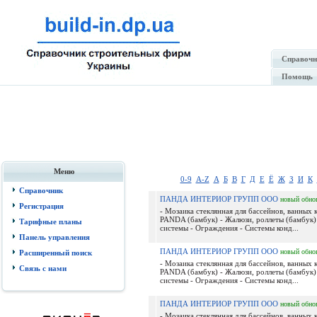
Справочн
Помощь
Меню
0-9
A-Z
А
Б
В
Г
Д
Е
Ё
Ж
З
И
К
Справочник
ПАНДА ИНТЕРИОР ГРУПП ООО
новый
обно
Регистрация
- Мозаика стеклянная для бассейнов, ванных 
PANDA (бамбук) - Жалюзи, роллеты (бамбук)
Тарифные планы
системы - Ограждения - Системы конд...
Панель управления
ПАНДА ИНТЕРИОР ГРУПП ООО
новый
обно
Расширенный поиск
- Мозаика стеклянная для бассейнов, ванных 
Связь с нами
PANDA (бамбук) - Жалюзи, роллеты (бамбук)
системы - Ограждения - Системы конд...
ПАНДА ИНТЕРИОР ГРУПП ООО
новый
обно
- Мозаика стеклянная для бассейнов, ванных 