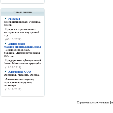
Новые фирмы
Profybud
-
Днепропетровская, Украина,
Днепр.
Продажа строительных
материалов для внутренней
отд
(03-18-2021)
Днепровский
Машиностроительный Завод
- Днепропетровская,
Украина, Днепропетровская
обл. ....
Предприятие «Днепровский
Завод Металлоконструкций»
(11-20-2019)
Алюминика ООО
-
Одесская, Украина, Одесса.
Алюминиевые перила,
ограждения, поручни,
лестницы
(10-17-2017)
Справочник строительные фи