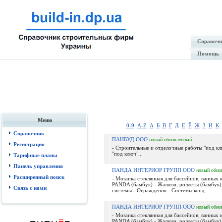
Справочн
Помощь
Меню
0-9
A-Z
А
Б
В
Г
Д
Е
Ё
Ж
З
И
К
Справочник
ПАНБУД ООО
новый
обновленный
Регистрация
- Строительные и отделочные работы "под кл
"под ключ"...
Тарифные планы
Панель управления
ПАНДА ИНТЕРИОР ГРУПП ООО
новый
обно
Расширенный поиск
- Мозаика стеклянная для бассейнов, ванных 
PANDA (бамбук) - Жалюзи, роллеты (бамбук)
Связь с нами
системы - Ограждения - Системы конд...
ПАНДА ИНТЕРИОР ГРУПП ООО
новый
обно
- Мозаика стеклянная для бассейнов, ванных 
PANDA (бамбук) - Жалюзи, роллеты (бамбук)