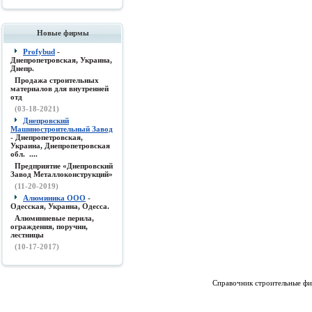
Новые фирмы
Profybud
-
Днепропетровская, Украина,
Днепр.
Продажа строительных
материалов для внутренней
отд
(03-18-2021)
Днепровский
Машиностроительный Завод
- Днепропетровская,
Украина, Днепропетровская
обл. ....
Предприятие «Днепровский
Завод Металлоконструкций»
(11-20-2019)
Алюминика ООО
-
Одесская, Украина, Одесса.
Алюминиевые перила,
ограждения, поручни,
лестницы
(10-17-2017)
Справочник строительные фи