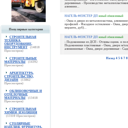
деревянных - Производство металлопластико
алюмини...
НАГЕЛЬ-ФЕНСТЕР ДП
новый
обновленный
- Окна и двери из металлопластика, алюмини
профилей - Фасадное остекление - Окна, двер
меранти, дуб)...
Популярные категории
СТРОИТЕЛЬНАЯ
НАГЕЛЬ-ФЕНСТЕР ДП
новый
обновленный
ТЕХНИКА,
- Подоконники из ДСП - Отливы оцинк. и пол
ОБОРУДОВАНИЕ,
Подоконники пластиковые - Окна, двери м/пл
ИНСТРУМЕНТ
(
14818
алюминиевые - Окна, двери деревянные - Сады
Просмотров)
Назад
4
5
6
7
8
СТРОИТЕЛЬНЫЕ
МАТЕРИАЛЫ
(
14392
Просмотров)
АРХИТЕКТУРА,
СТРОИТЕЛЬСТВО,
ДИЗАЙН
(
13862
Просмотров)
ОБЛИЦОВОЧНЫЕ И
ОТДЕЛОЧНЫЕ
МАТЕРИАЛЫ
(
13418
Просмотров)
СТРОИТЕЛЬНАЯ
ХИМИЯ, ИЗОЛЯЦИЯ
(
13110
Просмотров)
СТОЛЯРНЫЕ
ИЗДЕЛИЯ, ФУРНИТУРА,