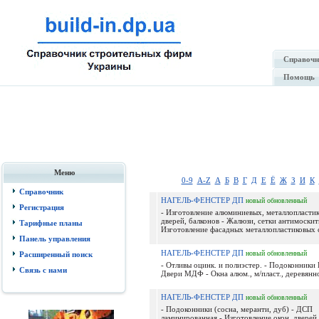
Справочн
Помощь
Меню
0-9
A-Z
А
Б
В
Г
Д
Е
Ё
Ж
З
И
К
Справочник
НАГЕЛЬ-ФЕНСТЕР ДП
новый
обновленный
Регистрация
- Изготовление алюминиевых, металлопластик
дверей, балконов - Жалюзи, сетки антимоскит
Тарифные планы
Изготовление фасадных металлопластиковых с
Панель управления
НАГЕЛЬ-ФЕНСТЕР ДП
новый
обновленный
Расширенный поиск
- Отливы оцинк. и полиэстер. - Подоконники
Связь с нами
Двери МДФ - Окна алюм., м/пласт., деревянно
НАГЕЛЬ-ФЕНСТЕР ДП
новый
обновленный
- Подоконники (сосна, меранти, дуб) - ДСП
ламинированная - Изготовление окон, дверей