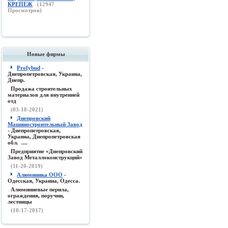
КРЕПЕЖ
(
12947
Просмотров)
Новые фирмы
Profybud
-
Днепропетровская, Украина,
Днепр.
Продажа строительных
материалов для внутренней
отд
(03-18-2021)
Днепровский
Машиностроительный Завод
- Днепропетровская,
Украина, Днепропетровская
обл. ....
Предприятие «Днепровский
Завод Металлоконструкций»
(11-20-2019)
Алюминика ООО
-
Одесская, Украина, Одесса.
Алюминиевые перила,
ограждения, поручни,
лестницы
(10-17-2017)