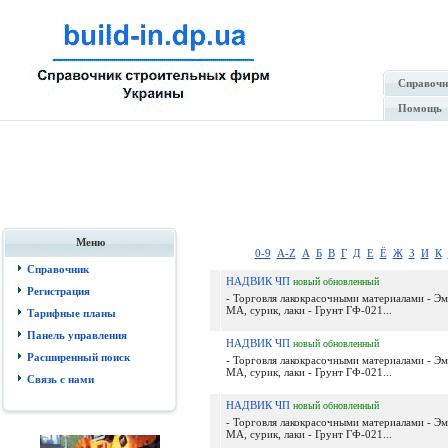
Справочн
Помощь
Меню
0-9
A-Z
А
Б
В
Г
Д
Е
Ё
Ж
З
И
К
Справочник
НАДВИК ЧП
новый
обновленный
Регистрация
- Торговля лакокрасочными материалами - Эм
МА, сурик, лаки - Грунт ГФ-021...
Тарифные планы
Панель управления
НАДВИК ЧП
новый
обновленный
Расширенный поиск
- Торговля лакокрасочными материалами - Эм
МА, сурик, лаки - Грунт ГФ-021...
Связь с нами
НАДВИК ЧП
новый
обновленный
- Торговля лакокрасочными материалами - Эм
МА, сурик, лаки - Грунт ГФ-021...