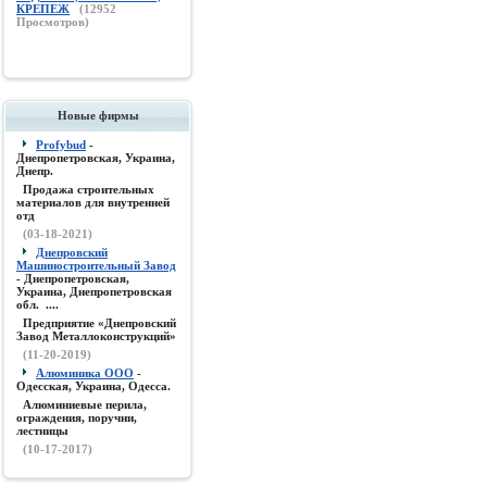
КРЕПЕЖ
(
12952
Просмотров)
Новые фирмы
Profybud
-
Днепропетровская, Украина,
Днепр.
Продажа строительных
материалов для внутренней
отд
(03-18-2021)
Днепровский
Машиностроительный Завод
- Днепропетровская,
Украина, Днепропетровская
обл. ....
Предприятие «Днепровский
Завод Металлоконструкций»
(11-20-2019)
Алюминика ООО
-
Одесская, Украина, Одесса.
Алюминиевые перила,
ограждения, поручни,
лестницы
(10-17-2017)