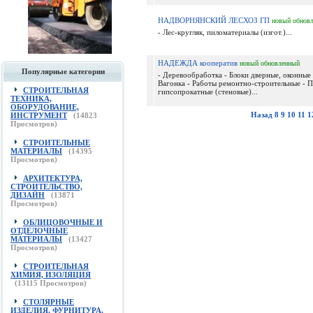
НАДВОРНЯНСКИЙ ЛЕСХОЗ ГП
новый
обнов
- Лес-кругляк, пиломатериалы (изгот.)...
НАДЕЖДА кооператив
новый
обновленный
Популярные категории
- Деревообработка - Блоки дверные, оконные 
Вагонка - Работы ремонтно-строительные - 
СТРОИТЕЛЬНАЯ
гипсопрокатные (стеновые)...
ТЕХНИКА,
ОБОРУДОВАНИЕ,
Назад
8
9
10
11
1
ИНСТРУМЕНТ
(
14823
Просмотров)
СТРОИТЕЛЬНЫЕ
МАТЕРИАЛЫ
(
14395
Просмотров)
АРХИТЕКТУРА,
СТРОИТЕЛЬСТВО,
ДИЗАЙН
(
13871
Просмотров)
ОБЛИЦОВОЧНЫЕ И
ОТДЕЛОЧНЫЕ
МАТЕРИАЛЫ
(
13427
Просмотров)
СТРОИТЕЛЬНАЯ
ХИМИЯ, ИЗОЛЯЦИЯ
(
13115
Просмотров)
СТОЛЯРНЫЕ
ИЗДЕЛИЯ, ФУРНИТУРА,