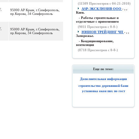
(
11509
Просмотров с 04-21-2010)
ASP-ЭКСКЛЮЗИВ ООО
- , ,
F,
95000 АР Крым, г.Симферополь,
Киев.
пр.Кирова, 34 Симферополь
- Работы строительные и
отделочные с применением
(
9011
Просмотров с 0-0-)
F,
95000 АР Крым, г.Симферополь,
ЮНИОН ТРЕЙДИНГ ЧП
- , ,
пр.Кирова, 34 Симферополь
Запорожье.
- Кондиционирование,
вентиляция
(
8718
Просмотров с 0-0-)
Еще по теме:
Дополнительная информация
строительство деревянной бани
установка окон пвх по гост