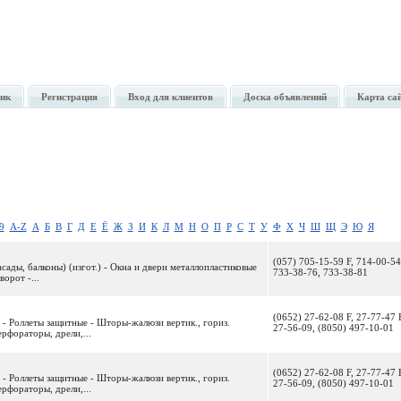
ик
Регистрация
Вход для клиентов
Доска объявлений
Карта са
9
A-Z
А
Б
В
Г
Д
Е
Ё
Ж
З
И
К
Л
М
Н
О
П
Р
С
Т
У
Ф
Х
Ч
Ш
Щ
Э
Ю
Я
(057) 705-15-59 F, 714-00-54
сады, балконы) (изгот.) - Окна и двери металлопластиковые
733-38-76, 733-38-81
орот -...
(0652) 27-62-08 F, 27-77-47 
- Роллеты защитные - Шторы-жалюзи вертик., гориз.
27-56-09, (8050) 497-10-01
рфораторы, дрели,...
(0652) 27-62-08 F, 27-77-47 
- Роллеты защитные - Шторы-жалюзи вертик., гориз.
27-56-09, (8050) 497-10-01
рфораторы, дрели,...