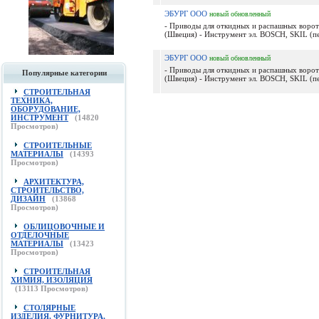
ЭБУРГ ООО
новый
обновленный
- Приводы для откидных и распашных ворот 
(Швеция) - Инструмент эл. BOSCH, SKIL (пе
ЭБУРГ ООО
новый
обновленный
- Приводы для откидных и распашных ворот 
Популярные категории
(Швеция) - Инструмент эл. BOSCH, SKIL (пе
СТРОИТЕЛЬНАЯ
ТЕХНИКА,
ОБОРУДОВАНИЕ,
ИНСТРУМЕНТ
(
14820
Просмотров)
СТРОИТЕЛЬНЫЕ
МАТЕРИАЛЫ
(
14393
Просмотров)
АРХИТЕКТУРА,
СТРОИТЕЛЬСТВО,
ДИЗАЙН
(
13868
Просмотров)
ОБЛИЦОВОЧНЫЕ И
ОТДЕЛОЧНЫЕ
МАТЕРИАЛЫ
(
13423
Просмотров)
СТРОИТЕЛЬНАЯ
ХИМИЯ, ИЗОЛЯЦИЯ
(
13113
Просмотров)
СТОЛЯРНЫЕ
ИЗДЕЛИЯ, ФУРНИТУРА,