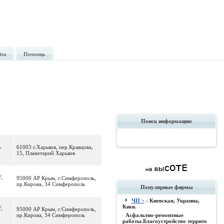
йта
Помощь
Поиск информации:
,
61003 г.Харьков, пер.Кравцова,
15, Планетарий Харьков
F,
95000 АР Крым, г.Симферополь,
пр.Кирова, 34 Симферополь
Популярные фирмы
ЧП >
- Киевская, Украина,
Киев.
F,
95000 АР Крым, г.Симферополь,
пр.Кирова, 34 Симферополь
Асфальтно-ремонтные
работы.Благоустройство террито