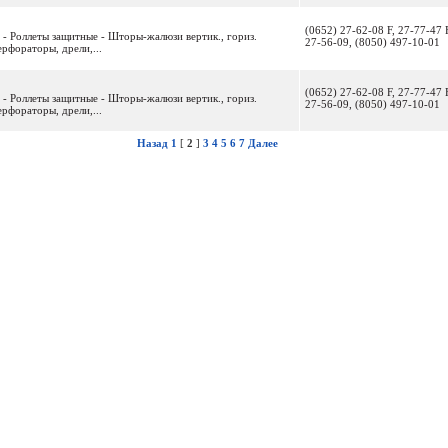
(0652) 27-62-08 F, 27-77-47 
- Роллеты защитные - Шторы-жалюзи вертик., гориз.
27-56-09, (8050) 497-10-01
рфораторы, дрели,...
(0652) 27-62-08 F, 27-77-47 
- Роллеты защитные - Шторы-жалюзи вертик., гориз.
27-56-09, (8050) 497-10-01
рфораторы, дрели,...
Назад
1
[
2
]
3
4
5
6
7
Далее