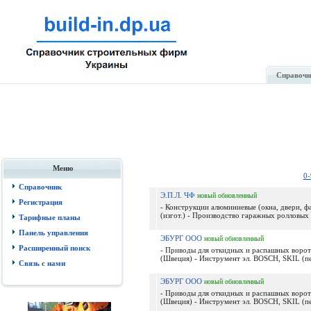
Справочн
Меню
0-
Справочник
Э.П.Л. ЧФ
новый
обновленный
Регистрация
- Конструкции алюминиевые (окна, двери, фа
(изгот.) - Производство гаражных ролловых в
Тарифные планы
Панель управления
ЭБУРГ ООО
новый
обновленный
Расширенный поиск
- Приводы для откидных и распашных ворот 
(Швеция) - Инструмент эл. BOSCH, SKIL (пе
Связь с нами
ЭБУРГ ООО
новый
обновленный
- Приводы для откидных и распашных ворот 
(Швеция) - Инструмент эл. BOSCH, SKIL (пе