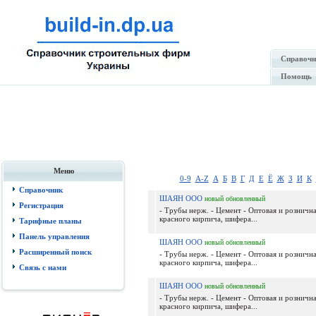
Справочн
Помощь
Меню
0-9
A-Z
А
Б
В
Г
Д
Е
Ё
Ж
З
И
К
Справочник
ШАЯН ООО
новый
обновленный
Регистрация
- Трубы нерж. - Цемент - Оптовая и розничн
красного кирпича, шифера...
Тарифные планы
Панель управления
ШАЯН ООО
новый
обновленный
Расширенный поиск
- Трубы нерж. - Цемент - Оптовая и розничн
красного кирпича, шифера...
Связь с нами
ШАЯН ООО
новый
обновленный
- Трубы нерж. - Цемент - Оптовая и розничн
красного кирпича, шифера...