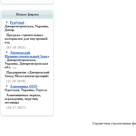
Новые фирмы
Profybud
-
Днепропетровская, Украина,
Днепр.
Продажа строительных
материалов для внутренней
отд
(03-18-2021)
Днепровский
Машиностроительный Завод
- Днепропетровская,
Украина, Днепропетровская
обл. ....
Предприятие «Днепровский
Завод Металлоконструкций»
(11-20-2019)
Алюминика ООО
-
Одесская, Украина, Одесса.
Алюминиевые перила,
ограждения, поручни,
лестницы
(10-17-2017)
Справочник строительные фи