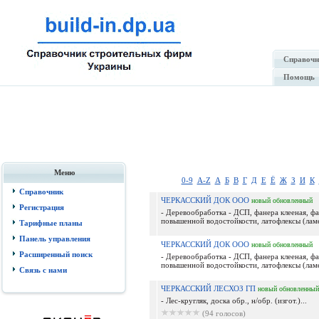
Справочн
Помощь
Меню
0-9
A-Z
А
Б
В
Г
Д
Е
Ё
Ж
З
И
К
Справочник
ЧЕРКАССКИЙ ДОК ООО
новый
обновленный
Регистрация
- Деревообработка - ДСП, фанера клееная, фа
повышенной водостойкости, латофлексы (ламе
Тарифные планы
Панель управления
ЧЕРКАССКИЙ ДОК ООО
новый
обновленный
Расширенный поиск
- Деревообработка - ДСП, фанера клееная, фа
повышенной водостойкости, латофлексы (ламе
Связь с нами
ЧЕРКАССКИЙ ЛЕСХОЗ ГП
новый
обновленный
- Лес-кругляк, доска обр., н/обр. (изгот.)...
(94 голосов)