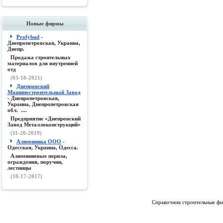
Новые фирмы
Profybud
-
Днепропетровская, Украина,
Днепр.
Продажа строительных
материалов для внутренней
отд
(03-18-2021)
Днепровский
Машиностроительный Завод
- Днепропетровская,
Украина, Днепропетровская
обл. ....
Предприятие «Днепровский
Завод Металлоконструкций»
(11-20-2019)
Алюминика ООО
-
Одесская, Украина, Одесса.
Алюминиевые перила,
ограждения, поручни,
лестницы
(10-17-2017)
Справочник строительные фи