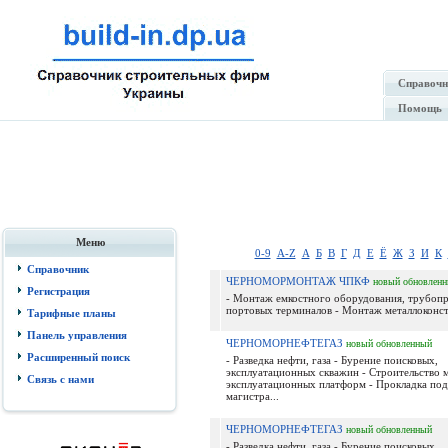
Справочн
Помощь
Меню
0-9
A-Z
А
Б
В
Г
Д
Е
Ё
Ж
З
И
К
Справочник
ЧЕРНОМОРМОНТАЖ ЧПКФ
новый
обновлен
Регистрация
- Монтаж емкостного оборудования, трубопр
портовых терминалов - Монтаж металлоконст
Тарифные планы
Панель управления
ЧЕРНОМОРНЕФТЕГАЗ
новый
обновленный
Расширенный поиск
- Разведка нефти, газа - Бурение поисковых,
эксплуатационных скважин - Строительство 
Связь с нами
эксплуатационных платформ - Прокладка по
магистра...
ЧЕРНОМОРНЕФТЕГАЗ
новый
обновленный
- Разведка нефти, газа - Бурение поисковых,