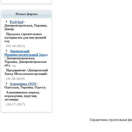
Новые фирмы
Profybud
-
Днепропетровская, Украина,
Днепр.
Продажа строительных
материалов для внутренней
отд
(03-18-2021)
Днепровский
Машиностроительный Завод
- Днепропетровская,
Украина, Днепропетровская
обл. ....
Предприятие «Днепровский
Завод Металлоконструкций»
(11-20-2019)
Алюминика ООО
-
Одесская, Украина, Одесса.
Алюминиевые перила,
ограждения, поручни,
лестницы
(10-17-2017)
Справочник строительные фи