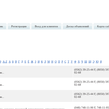
ик
Регистрация
Вход для клиентов
Доска объявлений
Карта са
9
A-Z
А
Б
В
Г
Д
Е
Ё
Ж
З
И
К
Л
М
Н
О
П
Р
С
Т
У
Ф
Х
Ч
Ш
Щ
Э
Ю
Я
(0562) 39-25-44 F, (8050) 59
и...
02-68
(0562) 39-25-44 F, (8050) 59
и...
02-68
(0562) 39-25-44 F, (8050) 59
и...
02-68
(048) 748-11-90 F, 748-11-95