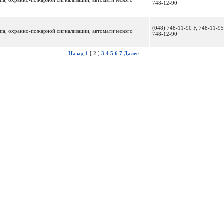
упа, охранно-пожарной сигнализации, автоматического
748-12-90
(048) 748-11-90 F, 748-11-95
упа, охранно-пожарной сигнализации, автоматического
748-12-90
Назад
1
[
2
]
3
4
5
6
7
Далее