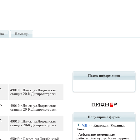
йта
Помощь
Поиск информации:
7-
49010 г.Дн-ск, ул.Лоцманская
станция 20-К Днепропетровск
7-
49010 г.Дн-ск, ул.Лоцманская
станция 20-К Днепропетровск
Популярные фирмы
7-
49010 г.Дн-ск, ул.Лоцманская
станция 20-К Днепропетровск
ЧП >
- Киевская, Украина,
Киев.
Асфальтно-ремонтные
,
работы.Благоустройство террито
65049 г.Одесса, ул.Октябрьской