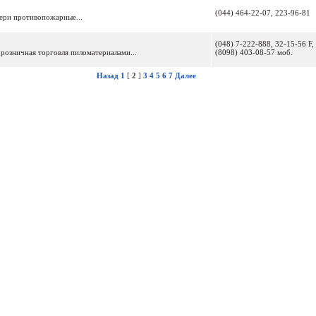
(044) 464-22-07, 223-96-81
ери противопожарные...
(048) 7-222-888, 32-15-56 F,
 и розничная торговля пиломатериалами...
(8098) 403-08-57 моб.
Назад
1
[
2
]
3
4
5
6
7
Далее