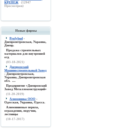
КРЕПЕЖ
(
12947
Просмотров)
Новые фирмы
Profybud
-
Днепропетровская, Украина,
Днепр.
Продажа строительных
материалов для внутренней
отд
(03-18-2021)
Днепровский
Машиностроительный Завод
- Днепропетровская,
Украина, Днепропетровская
обл. ....
Предприятие «Днепровский
Завод Металлоконструкций»
(11-20-2019)
Алюминика ООО
-
Одесская, Украина, Одесса.
Алюминиевые перила,
ограждения, поручни,
лестницы
(10-17-2017)