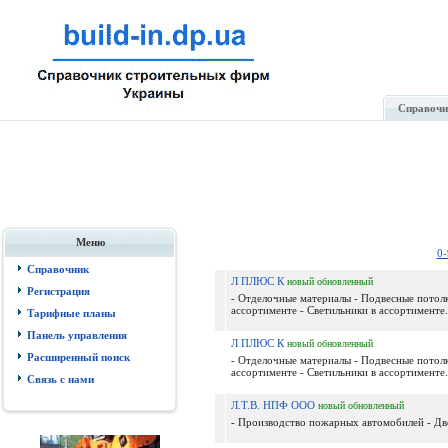
Справочн
Меню
0-
Справочник
Л ПЛЮС К
новый
обновленный
Регистрация
- Отделочные материалы - Подвесные потолк
ассортименте - Светильники в ассортименте.
Тарифные планы
Панель управления
Л ПЛЮС К
новый
обновленный
Расширенный поиск
- Отделочные материалы - Подвесные потолк
ассортименте - Светильники в ассортименте.
Связь с нами
Л.Т.В. НПФ ООО
новый
обновленный
- Производство пожарных автомобилей - Дв