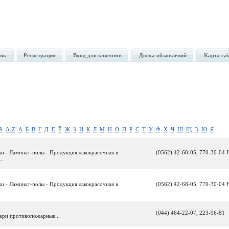
ик
Регистрация
Вход для клиентов
Доска объявлений
Карта са
9
A-Z
А
Б
В
Г
Д
Е
Ё
Ж
З
И
К
Л
М
Н
О
П
Р
С
Т
У
Ф
Х
Ч
Ш
Щ
Э
Ю
Я
и - Ламинат-полы - Продукция лакокрасочная в
(0562) 42-68-05, 770-30-04 
..
и - Ламинат-полы - Продукция лакокрасочная в
(0562) 42-68-05, 770-30-04 
..
(044) 464-22-07, 223-96-81
ери противопожарные...