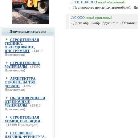
Л.Т.В. НПФ ООО
новый
обновленный
- Производство пожарных автомобилей - Дв
ЛiС ООО
новый
обновленный
- Доска обр., н/обр., брус и т. п. - Оптовая
Популярные категории
СТРОИТЕЛЬНАЯ
ТЕХНИКА,
ОБОРУДОВАНИЕ,
ИНСТРУМЕНТ
(
14817
Просмотров)
СТРОИТЕЛЬНЫЕ
МАТЕРИАЛЫ
(
14392
Просмотров)
АРХИТЕКТУРА,
СТРОИТЕЛЬСТВО,
ДИЗАЙН
(
13861
Просмотров)
ОБЛИЦОВОЧНЫЕ И
ОТДЕЛОЧНЫЕ
МАТЕРИАЛЫ
(
13417
Просмотров)
СТРОИТЕЛЬНАЯ
ХИМИЯ, ИЗОЛЯЦИЯ
(
13109
Просмотров)
СТОЛЯРНЫЕ
ИЗДЕЛИЯ, ФУРНИТУРА,