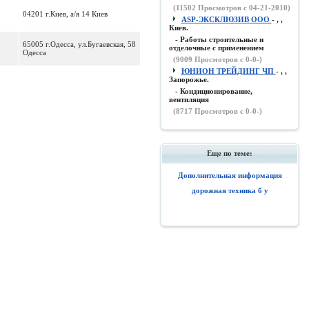
(
11502
Просмотров с 04-21-2010)
04201 г.Киев, а/я 14 Киев
ASP-ЭКСКЛЮЗИВ ООО
- , ,
Киев.
- Работы строительные и
65005 г.Одесса, ул.Бугаевская, 58
отделочные с применением
Одесса
(
9009
Просмотров с 0-0-)
ЮНИОН ТРЕЙДИНГ ЧП
- , ,
Запорожье.
- Кондиционирование,
вентиляция
(
8717
Просмотров с 0-0-)
Еще по теме:
Дополнительная информация
дорожная техника б у