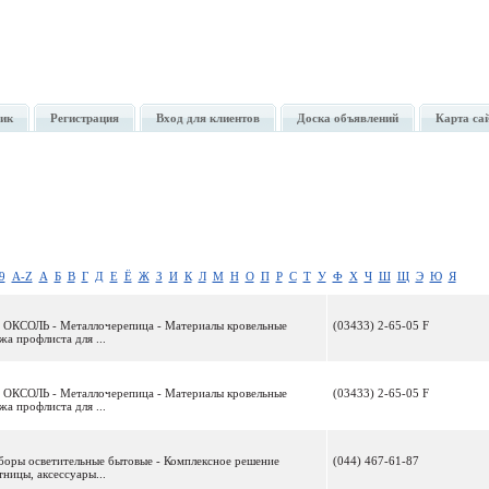
ик
Регистрация
Вход для клиентов
Доска объявлений
Карта са
9
A-Z
А
Б
В
Г
Д
Е
Ё
Ж
З
И
К
Л
М
Н
О
П
Р
С
Т
У
Ф
Х
Ч
Ш
Щ
Э
Ю
Я
ифа ОКСОЛЬ - Металлочерепица - Материалы кровельные
(03433) 2-65-05 F
 профлиста для ...
ифа ОКСОЛЬ - Металлочерепица - Материалы кровельные
(03433) 2-65-05 F
 профлиста для ...
иборы осветительные бытовые - Комплексное решение
(044) 467-61-87
тницы, аксессуары...