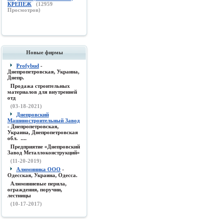
КРЕПЕЖ
(
12959
Просмотров)
Новые фирмы
Profybud
-
Днепропетровская, Украина,
Днепр.
Продажа строительных
материалов для внутренней
отд
(03-18-2021)
Днепровский
Машиностроительный Завод
- Днепропетровская,
Украина, Днепропетровская
обл. ....
Предприятие «Днепровский
Завод Металлоконструкций»
(11-20-2019)
Алюминика ООО
-
Одесская, Украина, Одесса.
Алюминиевые перила,
ограждения, поручни,
лестницы
(10-17-2017)