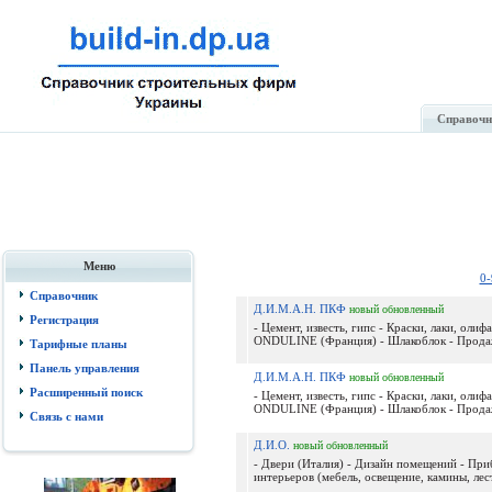
Справочн
Меню
0-
Справочник
Д.И.М.А.Н. ПКФ
новый
обновленный
Регистрация
- Цемент, известь, гипс - Краски, лаки, ол
ONDULINE (Франция) - Шлакоблок - Продажа
Тарифные планы
Панель управления
Д.И.М.А.Н. ПКФ
новый
обновленный
Расширенный поиск
- Цемент, известь, гипс - Краски, лаки, ол
ONDULINE (Франция) - Шлакоблок - Продажа
Связь с нами
Д.И.О.
новый
обновленный
- Двери (Италия) - Дизайн помещений - Пр
интерьеров (мебель, освещение, камины, лес