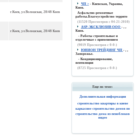
ЧП >
- Киевская, Украина,
Киев.
г.Киев, ул.Волошская, 28/48 Киев
Асфальтно-ремонтные
работы.Благоустройство террито
(
11520
Просмотров с 04-21-2010)
ASP-ЭКСКЛЮЗИВ ООО
- , ,
Киев.
г.Киев, ул.Волошская, 28/48 Киев
- Работы строительные и
отделочные с применением
(
9019
Просмотров с 0-0-)
ЮНИОН ТРЕЙДИНГ ЧП
- , ,
Запорожье.
- Кондиционирование,
вентиляция
(
8725
Просмотров с 0-0-)
Еще по теме:
Дополнительная информация
строительство квартиры в киеве
каркасное строительство домов по
строительство дома из пеноблоков
видео