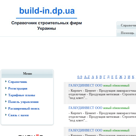
Справочн
Помощь
Меню
0-9
A-Z
А
Б
В
Г
Д
Е
Ё
Ж
З
И
К
Справочник
ГАЗБУДИНВЕСТ ООО
новый
обновленный
Регистрация
- Кирпич - Цемент - Продукция лакокрасочна
отделочные - Продукция метизная - Строител
Тарифные планы
"под ключ"...
Панель управления
ГАЗБУДИНВЕСТ ООО
новый
обновленный
Расширенный поиск
- Кирпич - Цемент - Продукция лакокрасочна
Связь с нами
отделочные - Продукция метизная - Строител
"под ключ"...
ГАЗБУДИНВЕСТ ООО
новый
обновленный
- Кирпич - Цемент - Продукция лакокрасочна