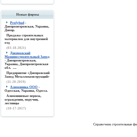
Новые фирмы
Profybud
-
Днепропетровская, Украина,
Днепр.
Продажа строительных
материалов для внутренней
отд
(03-18-2021)
Днепровский
Машиностроительный Завод
- Днепропетровская,
Украина, Днепропетровская
обл. ....
Предприятие «Днепровский
Завод Металлоконструкций»
(11-20-2019)
Алюминика ООО
-
Одесская, Украина, Одесса.
Алюминиевые перила,
ограждения, поручни,
лестницы
(10-17-2017)
Справочник строительные фи