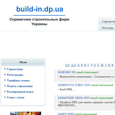
Справочн
Помощь
Меню
0-9
A-Z
А
Б
В
Г
Д
Е
Ё
Ж
З
И
К
Справочник
БАБЕНКО ЧП
новый
обновленный
Регистрация
- Компоненты электронные - Соединители эл..
Тарифные планы
БАБИРУССА ПЛЮС ООО
новый
обновленный
Панель управления
- Клей ПВА...
Расширенный поиск
Связь с нами
БАВАРСКИЕ ОКНА ООО
новый
обновленный
- Профиль ПВХ для оконно-дверных систе
BRUGMANN...
БАВУР МЧП
новый
обновленный