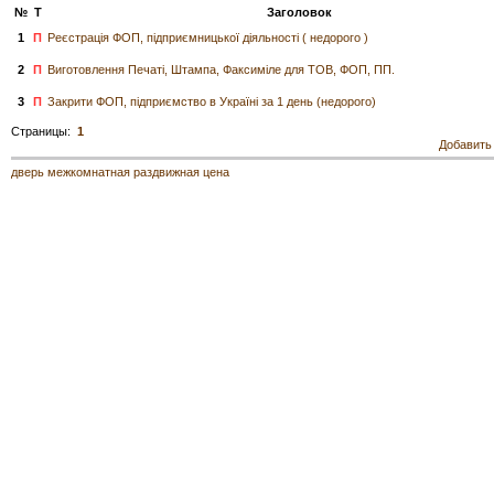
№
Т
Заголовок
1
П
Реєстрація ФОП, підприємницької діяльності ( недорого )
2
П
Виготовлення Печаті, Штампа, Факсиміле для ТОВ, ФОП, ПП.
3
П
Закрити ФОП, підприємство в Україні за 1 день (недорого)
Страницы:
1
Добавить
дверь межкомнатная раздвижная цена