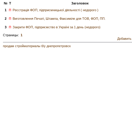
№
Т
Заголовок
1
П
Реєстрація ФОП, підприємницької діяльності ( недорого )
2
П
Виготовлення Печаті, Штампа, Факсиміле для ТОВ, ФОП, ПП.
3
П
Закрити ФОП, підприємство в Україні за 1 день (недорого)
Страницы:
1
Добавить
продам стройматериалы б/у днепропетровск