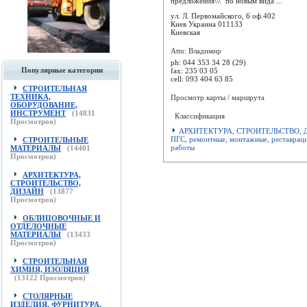
предложения\\\" по новым вида ...
ул. Л. Первомайского, 6 оф.402
Киев
Украина
011133
Киевская
Attn: Владимир
ph:
044 353 34 28 (29)
Популярные категории
fax:
235 03 05
cell:
093 404 63 85
СТРОИТЕЛЬНАЯ
ТЕХНИКА,
Просмотр карты / маршрута
ОБОРУДОВАНИЕ,
ИНСТРУМЕНТ
(
14831
Классификация
Просмотров)
АРХИТЕКТУРА, СТРОИТЕЛЬСТВО, 
ПГС, ремонтные, монтажные, реставрац
СТРОИТЕЛЬНЫЕ
работы
МАТЕРИАЛЫ
(
14401
Просмотров)
АРХИТЕКТУРА,
СТРОИТЕЛЬСТВО,
ДИЗАЙН
(
13877
Просмотров)
ОБЛИЦОВОЧНЫЕ И
ОТДЕЛОЧНЫЕ
МАТЕРИАЛЫ
(
13433
Просмотров)
СТРОИТЕЛЬНАЯ
ХИМИЯ, ИЗОЛЯЦИЯ
(
13122
Просмотров)
СТОЛЯРНЫЕ
ИЗДЕЛИЯ, ФУРНИТУРА,