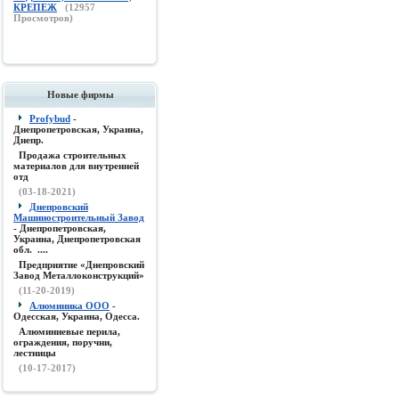
КРЕПЕЖ
(
12957
Просмотров)
Новые фирмы
Profybud
-
Днепропетровская, Украина,
Днепр.
Продажа строительных
материалов для внутренней
отд
(03-18-2021)
Днепровский
Машиностроительный Завод
- Днепропетровская,
Украина, Днепропетровская
обл. ....
Предприятие «Днепровский
Завод Металлоконструкций»
(11-20-2019)
Алюминика ООО
-
Одесская, Украина, Одесса.
Алюминиевые перила,
ограждения, поручни,
лестницы
(10-17-2017)