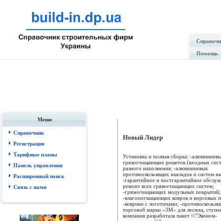
Справочн
Помощь
Меню
Справочник
Новый Лидер
Регистрация
Тарифные планы
Установка и полная сборка: -алюминиев
грязеочищающих решеток (входных сист
Панель управления
разного наполнения; -алюминиевых
противоскользящих накладок и систем на
Расширенный поиск
-гарантийное и постгарантийное обслуж
ремонт всех грязеочищающих систем;
Связь с нами
-грязеочищающих модульных покрытий;
-влагопоглащающих ковров и ворсовых 
-коврики с логотипами; -противоскользя
торговой марки «3М» для лесниц, ступе
компания разработала пакет \\\"Эконом-