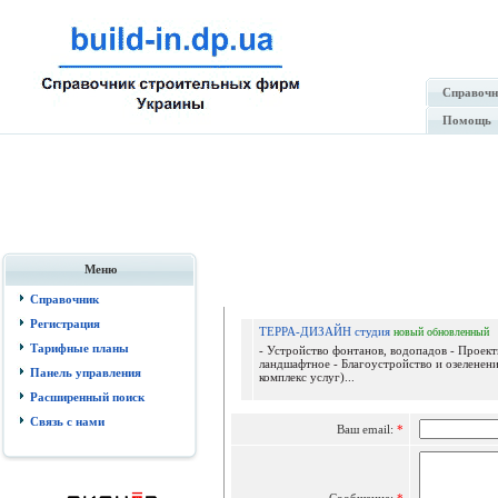
Справочн
Помощь
Меню
Отпр
Справочник
Регистрация
ТЕРРА-ДИЗАЙН студия
новый
обновленный
Тарифные планы
- Устройство фонтанов, водопадов - Проек
ландшафтное - Благоустройство и озеленен
Панель управления
комплекс услуг)...
Расширенный поиск
Связь с нами
Ваш email:
*