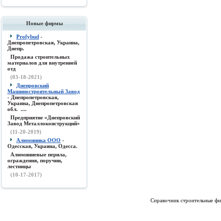
Новые фирмы
Profybud
-
Днепропетровская, Украина,
Днепр.
Продажа строительных
материалов для внутренней
отд
(03-18-2021)
Днепровский
Машиностроительный Завод
- Днепропетровская,
Украина, Днепропетровская
обл. ....
Предприятие «Днепровский
Завод Металлоконструкций»
(11-20-2019)
Алюминика ООО
-
Одесская, Украина, Одесса.
Алюминиевые перила,
ограждения, поручни,
лестницы
(10-17-2017)
Справочник строительные фи