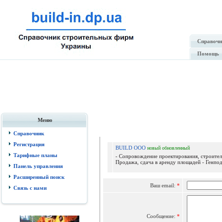
Справочн
Помощь
Меню
Отпр
Справочник
Регистрация
BUILD ООО
новый
обновленный
Тарифные планы
- Сопровождение проектирования, строитель
Продажа, сдача в аренду площадей - Генпод
Панель управления
Расширенный поиск
Ваш email:
*
Связь с нами
Сообщение:
*