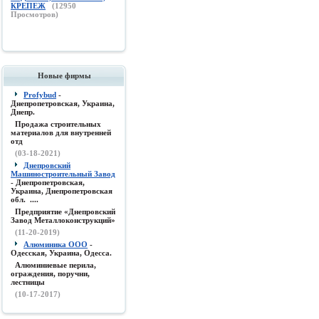
КРЕПЕЖ
(
12950
Просмотров)
Новые фирмы
Profybud
-
Днепропетровская, Украина,
Днепр.
Продажа строительных
материалов для внутренней
отд
(03-18-2021)
Днепровский
Машиностроительный Завод
- Днепропетровская,
Украина, Днепропетровская
обл. ....
Предприятие «Днепровский
Завод Металлоконструкций»
(11-20-2019)
Алюминика ООО
-
Одесская, Украина, Одесса.
Алюминиевые перила,
ограждения, поручни,
лестницы
(10-17-2017)