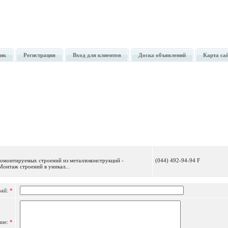
ик
Регистрация
Вход для клиентов
Доска объявлений
Карта са
Отправить сообщение
ромонтируемых строений из металлоконструкций -
(044) 492-94-94 F
онтаж строений в уникал...
ail:
*
ние:
*