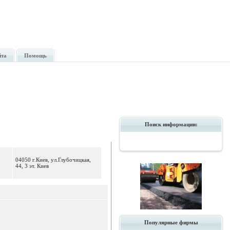
йта
Помощь
Поиск информации:
04050 г.Киев, ул.Глубочицкая,
44, 3 эт. Киев
Популярные фирмы