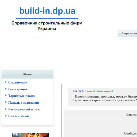
Справочн
Меню
Справочник
Регистрация
КАРКАС
новый
обновленный
Тарифные планы
- Проектирование, поставка, монтаж быст
Сервисное и гарантийное обслуживание - М
Панель управления
Расширенный поиск
Ваш em
Связь с нами
Сообще