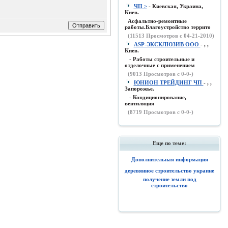
ЧП >
- Киевская, Украина,
Киев.
Асфальтно-ремонтные
работы.Благоустройство террито
(
11513
Просмотров с 04-21-2010)
ASP-ЭКСКЛЮЗИВ ООО
- , ,
Киев.
- Работы строительные и
отделочные с применением
(
9013
Просмотров с 0-0-)
ЮНИОН ТРЕЙДИНГ ЧП
- , ,
Запорожье.
- Кондиционирование,
вентиляция
(
8719
Просмотров с 0-0-)
Еще по теме:
Дополнительная информация
деревянное строительство украине
получение земли под
строительство