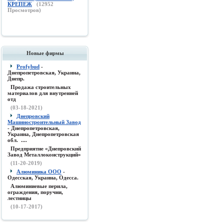
КРЕПЕЖ
(
12952
Просмотров)
Новые фирмы
Profybud
-
Днепропетровская, Украина,
Днепр.
Продажа строительных
материалов для внутренней
отд
(03-18-2021)
Днепровский
Машиностроительный Завод
- Днепропетровская,
Украина, Днепропетровская
обл. ....
Предприятие «Днепровский
Завод Металлоконструкций»
(11-20-2019)
Алюминика ООО
-
Одесская, Украина, Одесса.
Алюминиевые перила,
ограждения, поручни,
лестницы
(10-17-2017)