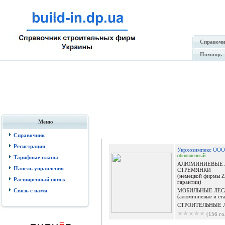
Справочн
Помощь
Меню
Отпр
Справочник
Регистрация
Укрхозимпекс ООО
обновленный
Тарифные планы
АЛЮМИНИЕВЫЕ 
Панель управления
СТРЕМЯНКИ
(немецкой фирмы 
Расширенный поиск
гарантии)
Связь с нами
МОБИЛЬНЫЕ ЛЕ
(алюминиевые и ст
СТРОИТЕЛЬНЫЕ Л.
(156 го