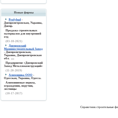
Новые фирмы
Profybud
-
Днепропетровская, Украина,
Днепр.
Продажа строительных
материалов для внутренней
отд
(03-18-2021)
Днепровский
Машиностроительный Завод
- Днепропетровская,
Украина, Днепропетровская
обл. ....
Предприятие «Днепровский
Завод Металлоконструкций»
(11-20-2019)
Алюминика ООО
-
Одесская, Украина, Одесса.
Алюминиевые перила,
ограждения, поручни,
лестницы
(10-17-2017)
Справочник строительные фи