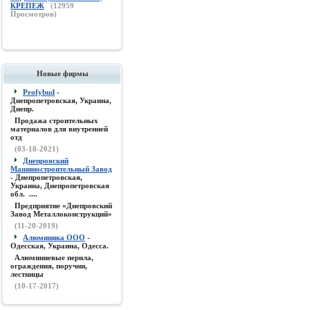
КРЕПЕЖ
(
12959
Просмотров)
Новые фирмы
Profybud
-
Днепропетровская, Украина,
Днепр.
Продажа строительных
материалов для внутренней
отд
(03-18-2021)
Днепровский
Машиностроительный Завод
- Днепропетровская,
Украина, Днепропетровская
обл. ....
Предприятие «Днепровский
Завод Металлоконструкций»
(11-20-2019)
Алюминика ООО
-
Одесская, Украина, Одесса.
Алюминиевые перила,
ограждения, поручни,
лестницы
(10-17-2017)