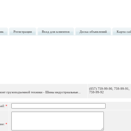
ик
Регистрация
Вход для клиентов
Доска объявлений
Карта са
Отправить сообщение
(057) 759-99-90, 759-99-91,
емонт грузоподъемной техники - Шины индустриальные...
759-99-92
ail:
*
ние:
*