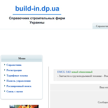
Справочн
Меню
Справочник
Регистрация
EMCG ЗАО
новый
обновленный
Тарифные планы
- Запчасти к грузоподъемной технике - Р
Панель управления
Расширенный поиск
Ваш em
Связь с нами
Сообще