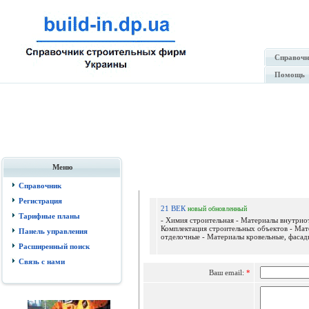
Справочн
Помощь
Меню
Отпр
Справочник
Регистрация
21 ВЕК
новый
обновленный
Тарифные планы
- Химия строительная - Материалы внутрио
Комплектация строительных объектов - Ма
Панель управления
отделочные - Материалы кровельные, фасадн
Расширенный поиск
Связь с нами
Ваш email:
*