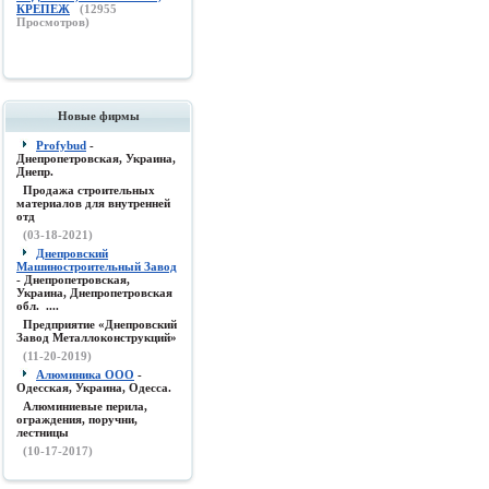
КРЕПЕЖ
(
12955
Просмотров)
Новые фирмы
Profybud
-
Днепропетровская, Украина,
Днепр.
Продажа строительных
материалов для внутренней
отд
(03-18-2021)
Днепровский
Машиностроительный Завод
- Днепропетровская,
Украина, Днепропетровская
обл. ....
Предприятие «Днепровский
Завод Металлоконструкций»
(11-20-2019)
Алюминика ООО
-
Одесская, Украина, Одесса.
Алюминиевые перила,
ограждения, поручни,
лестницы
(10-17-2017)