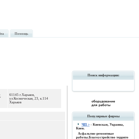
йта
Помощь
Поиск информации:
61145 г.Харьков,
,
ул.Космическая, 23, к.114
Харьков
Популярные фирмы
ЧП >
- Киевская, Украина,
Киев.
Асфальтно-ремонтные
работы.Благоустройство террито