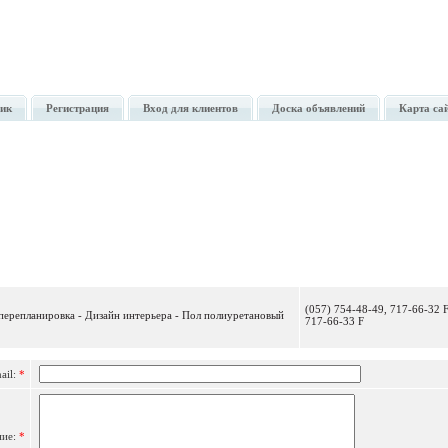
ик
Регистрация
Вход для клиентов
Доска объявлений
Карта са
Отправить сообщение
(057) 754-48-49, 717-66-32 F
перепланировка - Дизайн интерьера - Пол полиуретановый
717-66-33 F
ail:
*
ние:
*