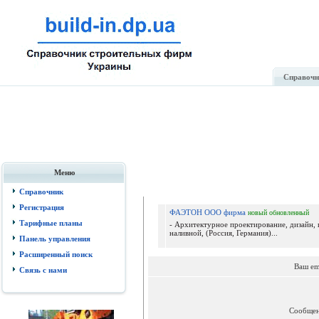
Справочн
Меню
Справочник
Регистрация
ФАЭТОН ООО фирма
новый
обновленный
Тарифные планы
- Архитектурное проектирование, дизайн, 
наливной, (Россия, Германия)...
Панель управления
Расширенный поиск
Ваш em
Связь с нами
Сообще