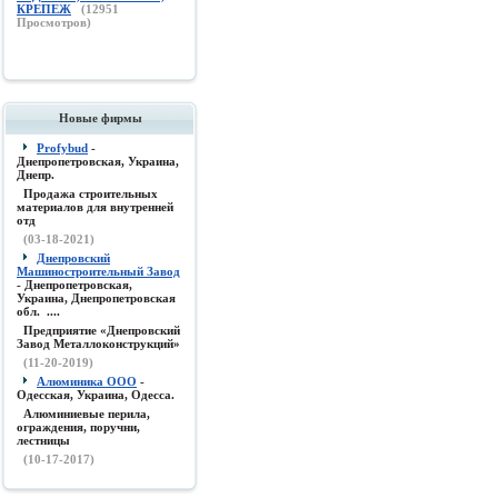
КРЕПЕЖ
(
12951
Просмотров)
Новые фирмы
Profybud
-
Днепропетровская, Украина,
Днепр.
Продажа строительных
материалов для внутренней
отд
(03-18-2021)
Днепровский
Машиностроительный Завод
- Днепропетровская,
Украина, Днепропетровская
обл. ....
Предприятие «Днепровский
Завод Металлоконструкций»
(11-20-2019)
Алюминика ООО
-
Одесская, Украина, Одесса.
Алюминиевые перила,
ограждения, поручни,
лестницы
(10-17-2017)