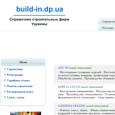
Справочн
Помощь
Меню
ANT ЧП
новый
обновленный
Справочник
- Изготовление столярных изделий - Изготов
Регистрация
из жести (отливы, козырьки, профильные изде
Обработка гранита - Производство облицовоч
Тарифные планы
Панель управления
BARS Co LTD СП
новый
обновленный
- Конструкции алюминиевые - Металлопласти
Расширенный поиск
окна - Производство стеклопакетов - Установ
Связь с нами
фальшпереплета в стеклопакет - Сады зимние..
GARDINIA UKRAINE
новый
обновленный
- Плинтус пласт., ламин. - Шины стыковочны
покрытий и лестничных пролетов, соедините