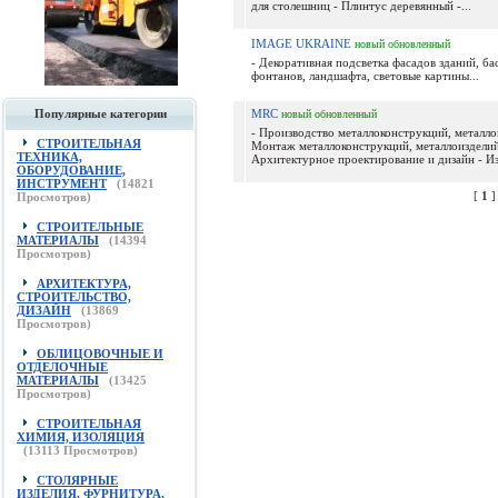
для столешниц - Плинтус деревянный -...
IMAGE UKRAINE
новый
обновленный
- Декоративная подсветка фасадов зданий, ба
фонтанов, ландшафта, световые картины...
Популярные категории
MRC
новый
обновленный
- Производство металлоконструкций, металло
СТРОИТЕЛЬНАЯ
Монтаж металлоконструкций, металлоизделий
ТЕХНИКА,
Архитектурное проектирование и дизайн - Изд
ОБОРУДОВАНИЕ,
ИНСТРУМЕНТ
(
14821
[
1
Просмотров)
СТРОИТЕЛЬНЫЕ
МАТЕРИАЛЫ
(
14394
Просмотров)
АРХИТЕКТУРА,
СТРОИТЕЛЬСТВО,
ДИЗАЙН
(
13869
Просмотров)
ОБЛИЦОВОЧНЫЕ И
ОТДЕЛОЧНЫЕ
МАТЕРИАЛЫ
(
13425
Просмотров)
СТРОИТЕЛЬНАЯ
ХИМИЯ, ИЗОЛЯЦИЯ
(
13113
Просмотров)
СТОЛЯРНЫЕ
ИЗДЕЛИЯ, ФУРНИТУРА,