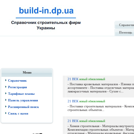
Справочн
Помощь
Меню
21 ВЕК
новый
обновленный
Справочник
- Поставка кровельных материалов - Пленки 
Регистрация
ассортименте - Поставка отделочных материа
лакокрасочных материалов - Сухие с...
Тарифные планы
Панель управления
21 ВЕК
новый
обновленный
- Поставки строительных материалов - Компл
Расширенный поиск
строительных объектов...
Связь с нами
21 ВЕК
новый
обновленный
- Химия строительная - Материалы внутриот
Комплектация строительных объектов - Мате
отделочные - Материалы кровельные, фасадны