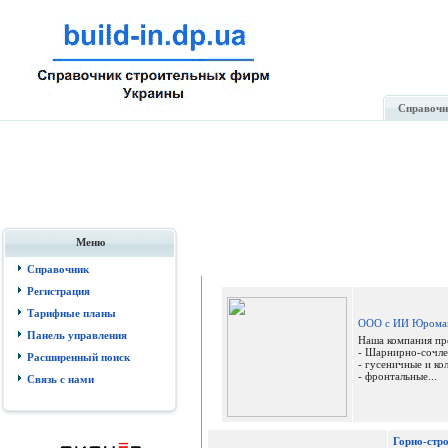
Справочн
Меню
Справочник
Регистрация
Тарифные планы
ООО с ИИ Юромаш 
Панель управления
Наша компания пре
- Шарнирно-сочлен
Расширенный поиск
- гусеничные и ко
- фронтальные...
Связь с нами
Горно-стро