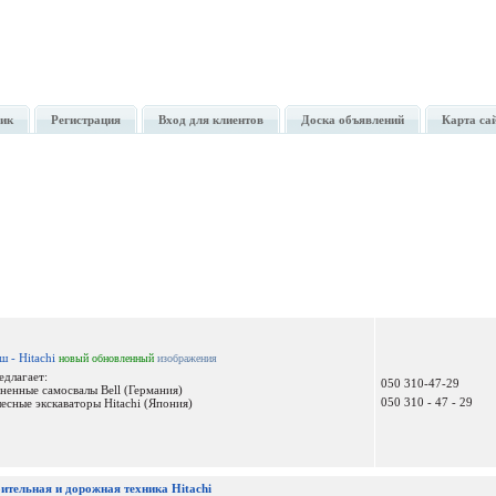
ик
Регистрация
Вход для клиентов
Доска объявлений
Карта са
Галерея изображений
- Hitachi
новый
обновленный
изображения
длагает:
050 310-47-29
енные самосвалы Bell (Германия)
050 310 - 47 - 29
лесные экскаваторы Hitachi (Япония)
ительная и дорожная техника Hitachi