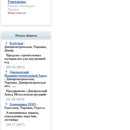
Генетарора
Ремонт
генетарора
Україна
khaer.com.ua
Новые фирмы
Profybud
-
Днепропетровская, Украина,
Днепр.
Продажа строительных
материалов для внутренней
отд
(03-18-2021)
Днепровский
Машиностроительный Завод
- Днепропетровская,
Украина, Днепропетровская
обл. ....
Предприятие «Днепровский
Завод Металлоконструкций»
(11-20-2019)
Алюминика ООО
-
Одесская, Украина, Одесса.
Алюминиевые перила,
ограждения, поручни,
лестницы
(10-17-2017)