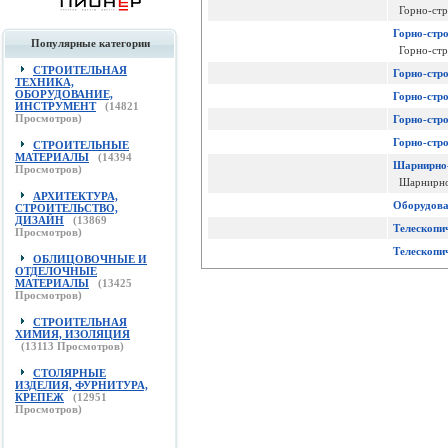
Горно-стро
Горно-стро
Популярные категории
Горно-стро
СТРОИТЕЛЬНАЯ
Горно-стро
ТЕХНИКА,
ОБОРУДОВАНИЕ,
Горно-стро
ИНСТРУМЕНТ
(
14821
Просмотров)
Горно-стро
Горно-стро
СТРОИТЕЛЬНЫЕ
МАТЕРИАЛЫ
(
14394
Шарнирно
Просмотров)
Шарнирно-с
АРХИТЕКТУРА,
Оборудова
СТРОИТЕЛЬСТВО,
ДИЗАЙН
(
13869
Телескопи
Просмотров)
Телескопи
ОБЛИЦОВОЧНЫЕ И
ОТДЕЛОЧНЫЕ
МАТЕРИАЛЫ
(
13425
Просмотров)
СТРОИТЕЛЬНАЯ
ХИМИЯ, ИЗОЛЯЦИЯ
(
13113
Просмотров)
СТОЛЯРНЫЕ
ИЗДЕЛИЯ, ФУРНИТУРА,
КРЕПЕЖ
(
12951
Просмотров)