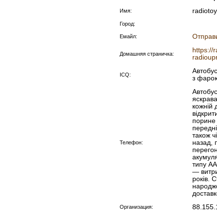
radioto
Имя:
Город:
Отправ
Емайл:
https:/
Домашняя страничка:
radioupr
Автобус
ICQ:
з фаро
Автобус
яскрава
кожній 
відкрит
порине 
передні
також ч
назад, 
Телефон:
перегон
акумуля
типу AA
— витри
років. 
народже
доставк
88.155.
Организация: