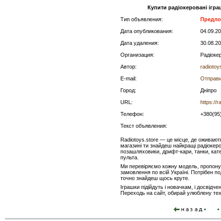
Купити радіокеровані іграш
Тип объявления:
Предло
Дата опубликования:
04.09.2
Дата удаления:
30.08.2
Организация:
Радіоке
Автор:
radiotoy
E-mail:
Отправи
Город:
Дніпро
URL:
https://r
Телефон:
+380(95
Текст объявления:
Radiotoys.store — це місце, де оживают
магазині ти знайдеш найкращі радіокеро
позашляховики, дрифт-кари, танки, кате
пульта.
Ми перевіряємо кожну модель, пропону
замовлення по всій Україні. Потрібен п
точно знайдеш щось круте.
Іграшки підійдуть і новачкам, і досвідч
Переходь на сайт, обирай улюблену тех