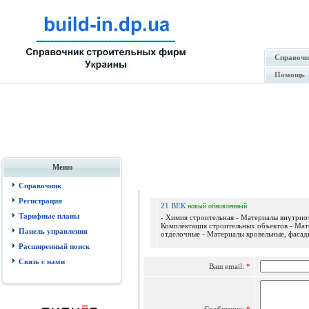
Справочн
Помощь
Меню
Отпр
Справочник
Регистрация
21 ВЕК
новый
обновленный
Тарифные планы
- Химия строительная - Материалы внутрио
Комплектация строительных объектов - Ма
Панель управления
отделочные - Материалы кровельные, фасадн
Расширенный поиск
Связь с нами
Ваш email:
*