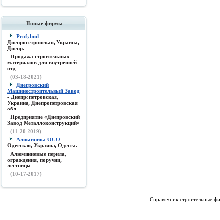
Новые фирмы
Profybud
-
Днепропетровская, Украина,
Днепр.
Продажа строительных
материалов для внутренней
отд
(03-18-2021)
Днепровский
Машиностроительный Завод
- Днепропетровская,
Украина, Днепропетровская
обл. ....
Предприятие «Днепровский
Завод Металлоконструкций»
(11-20-2019)
Алюминика ООО
-
Одесская, Украина, Одесса.
Алюминиевые перила,
ограждения, поручни,
лестницы
(10-17-2017)
Справочник строительные фи