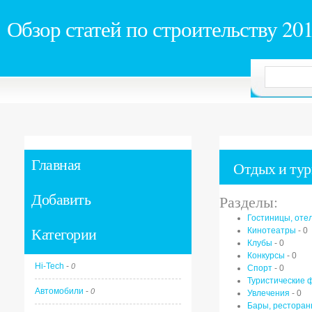
Обзор статей по строительству 20
Главная
Отдых и ту
Добавить
Разделы:
Гостиницы, оте
Категории
Кинотеатры
-
0
Клубы
-
0
Конкурсы
-
0
Hi-Tech
-
0
Спорт
-
0
Туристические
Автомобили
-
0
Увлечения
-
0
Бары, ресторан