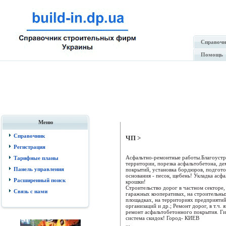
Справочн
Помощь
Меню
Справочник
ЧП >
Регистрация
Асфальтно-ремонтные работы.Благоустр
Тарифные планы
территории, порезка асфальтобетона, д
Панель управления
покрытий, установка бордюров, подгото
основания - песок, щебень! Укладка асф
Расширенный поиск
крошки!
Строительство дорог в частном секторе,
Связь с нами
гаражных кооперативах, на строительны
площадках, на территориях предприятий
организаций и др.; Ремонт дорог, в т.ч.
ремонт асфальтобетонного покрытия. Ги
система скидок! Город- КИЕВ
...