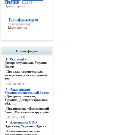
КРЕПЕЖ
(
12951
Просмотров)
Трансформаторов
трансформаторов
khaer.com.ua
Новые фирмы
Profybud
-
Днепропетровская, Украина,
Днепр.
Продажа строительных
материалов для внутренней
отд
(03-18-2021)
Днепровский
Машиностроительный Завод
- Днепропетровская,
Украина, Днепропетровская
обл. ....
Предприятие «Днепровский
Завод Металлоконструкций»
(11-20-2019)
Алюминика ООО
-
Одесская, Украина, Одесса.
Алюминиевые перила,
ограждения, поручни,