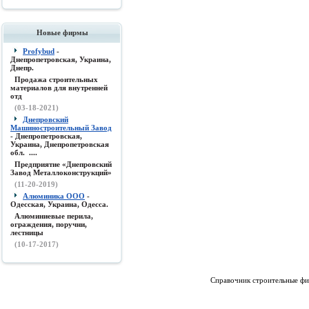
Новые фирмы
Profybud
-
Днепропетровская, Украина,
Днепр.
Продажа строительных
материалов для внутренней
отд
(03-18-2021)
Днепровский
Машиностроительный Завод
- Днепропетровская,
Украина, Днепропетровская
обл. ....
Предприятие «Днепровский
Завод Металлоконструкций»
(11-20-2019)
Алюминика ООО
-
Одесская, Украина, Одесса.
Алюминиевые перила,
ограждения, поручни,
лестницы
(10-17-2017)
Справочник строительные фи