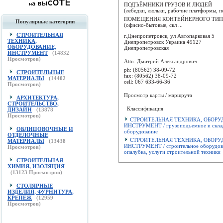
ПОДЪЁМНИКИ ГРУЗОВ И ЛЮДЕЙ
(лебедки, люльки, рабочие платформы, 
ПОМЕЩЕНИЯ КОНТЕЙНЕРНОГО ТИ
Популярные категории
(офисно-бытовые, скл ...
СТРОИТЕЛЬНАЯ
г.Днепропетровск, ул Автопарковая 5
ТЕХНИКА,
Днепропетровск
Украина
49127
ОБОРУДОВАНИЕ,
Днепропетровская
ИНСТРУМЕНТ
(
14832
Просмотров)
Attn: Дмитрий Александрович
ph:
(80562) 38-09-72
СТРОИТЕЛЬНЫЕ
fax:
(80562) 38-09-72
МАТЕРИАЛЫ
(
14402
cell:
067 633-66-36
Просмотров)
Просмотр карты / маршрута
АРХИТЕКТУРА,
СТРОИТЕЛЬСТВО,
Классификация
ДИЗАЙН
(
13878
Просмотров)
СТРОИТЕЛЬНАЯ ТЕХНИКА, ОБОРУ
ИНСТРУМЕНТ / грузоподъемное и скла
ОБЛИЦОВОЧНЫЕ И
оборудование
ОТДЕЛОЧНЫЕ
СТРОИТЕЛЬНАЯ ТЕХНИКА, ОБОРУ
МАТЕРИАЛЫ
(
13438
ИНСТРУМЕНТ / строительное оборудов
Просмотров)
опалубка, услуги строительной техники
СТРОИТЕЛЬНАЯ
ХИМИЯ, ИЗОЛЯЦИЯ
(
13123
Просмотров)
СТОЛЯРНЫЕ
ИЗДЕЛИЯ, ФУРНИТУРА,
КРЕПЕЖ
(
12959
Просмотров)