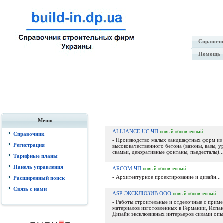
Справочн
Помощь
Меню
ALLIANCE UC ЧП
новый
обновленный
Справочник
- Производство малых ландшафтных форм из
Регистрация
высококачественного бетона (вазоны, вазы, у
скамьи, декоративные фонтаны, пьедесталы)..
Тарифные планы
Панель управления
ARCOM ЧП
новый
обновленный
- Архитектурное проектирование и дизайн...
Расширенный поиск
Связь с нами
ASP-ЭКСКЛЮЗИВ ООО
новый
обновленный
- Работы строительные и отделочные с прим
материалов изготовленных в Германии, Испан
Дизайн эксклюзивных интерьеров силами опы