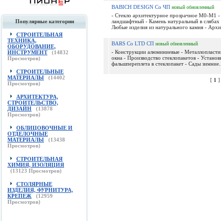
BABICH DESIGN Co ЧП
новый
обновленный
- Стекло архитектурное прозрачное М0-М1 -
Популярные категории
ландшафтный - Камень натуральный в слябах 
Любые изделия из натурального камня - Архит
СТРОИТЕЛЬНАЯ
ТЕХНИКА,
BARS Co LTD СП
новый
обновленный
ОБОРУДОВАНИЕ,
- Конструкции алюминиевые - Металлопласти
ИНСТРУМЕНТ
(
14832
окна - Производство стеклопакетов - Установ
Просмотров)
фальшпереплета в стеклопакет - Сады зимние..
СТРОИТЕЛЬНЫЕ
МАТЕРИАЛЫ
(
14402
[
1
Просмотров)
АРХИТЕКТУРА,
СТРОИТЕЛЬСТВО,
ДИЗАЙН
(
13878
Просмотров)
ОБЛИЦОВОЧНЫЕ И
ОТДЕЛОЧНЫЕ
МАТЕРИАЛЫ
(
13438
Просмотров)
СТРОИТЕЛЬНАЯ
ХИМИЯ, ИЗОЛЯЦИЯ
(
13123
Просмотров)
СТОЛЯРНЫЕ
ИЗДЕЛИЯ, ФУРНИТУРА,
КРЕПЕЖ
(
12959
Просмотров)