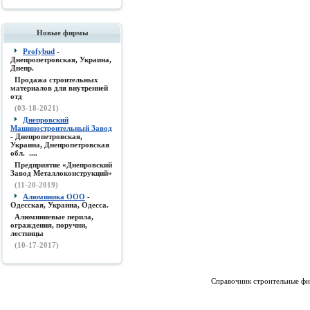
Новые фирмы
Profybud
-
Днепропетровская, Украина,
Днепр.
Продажа строительных
материалов для внутренней
отд
(03-18-2021)
Днепровский
Машиностроительный Завод
- Днепропетровская,
Украина, Днепропетровская
обл. ....
Предприятие «Днепровский
Завод Металлоконструкций»
(11-20-2019)
Алюминика ООО
-
Одесская, Украина, Одесса.
Алюминиевые перила,
ограждения, поручни,
лестницы
(10-17-2017)
Справочник строительные фи