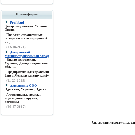
Новые фирмы
Profybud
-
Днепропетровская, Украина,
Днепр.
Продажа строительных
материалов для внутренней
отд
(03-18-2021)
Днепровский
Машиностроительный Завод
- Днепропетровская,
Украина, Днепропетровская
обл. ....
Предприятие «Днепровский
Завод Металлоконструкций»
(11-20-2019)
Алюминика ООО
-
Одесская, Украина, Одесса.
Алюминиевые перила,
ограждения, поручни,
лестницы
(10-17-2017)
Справочник строительные фи