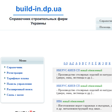
Справочн
Помощь
Меню
0-9
A-Z
А
Б
В
Г
Д
Е
Ё
Ж
З
И
К
Справочник
ИБЕРУС-КИЕВ СП
новый
обновленный
Регистрация
- Производство столярных изделий из натура
(двери, окна, лестницы и др.)...
Тарифные планы
Панель управления
ИБЕРУС-КИЕВ СП
новый
обновленный
Расширенный поиск
- Производство столярных изделий из натура
(двери, окна, лестницы и др.)...
Связь с нами
ИВА
новый
обновленный
- Изготовление ворот гаражных и въездных, 
и др. металлоконструкций под заказ...