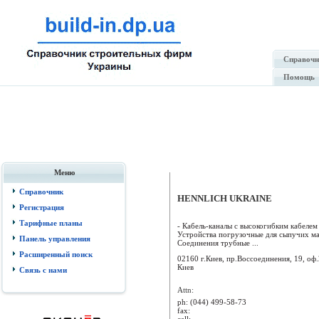
Справочн
Помощь
Меню
Справочник
HENNLICH UKRAINE
Регистрация
Тарифные планы
- Кабель-каналы с высокогибким кабелем 
Устройства погрузочные для сыпучих ма
Панель управления
Соединения трубные ...
Расширенный поиск
02160 г.Киев, пр.Воссоединения, 19, оф
Киев
Связь с нами
Attn:
ph:
(044) 499-58-73
fax:
cell: