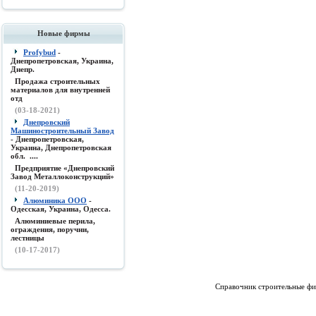
Новые фирмы
Profybud
-
Днепропетровская, Украина,
Днепр.
Продажа строительных
материалов для внутренней
отд
(03-18-2021)
Днепровский
Машиностроительный Завод
- Днепропетровская,
Украина, Днепропетровская
обл. ....
Предприятие «Днепровский
Завод Металлоконструкций»
(11-20-2019)
Алюминика ООО
-
Одесская, Украина, Одесса.
Алюминиевые перила,
ограждения, поручни,
лестницы
(10-17-2017)
Справочник строительные фи