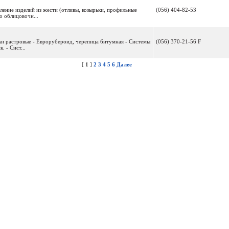
ление изделий из жести (отливы, козырьки, профильные
(056) 404-82-53
о облицовочн...
ки растровые - Еврорубероид, черепица битумная - Системы
(056) 370-21-56 F
. - Сист...
[
1
]
2
3
4
5
6
Далее