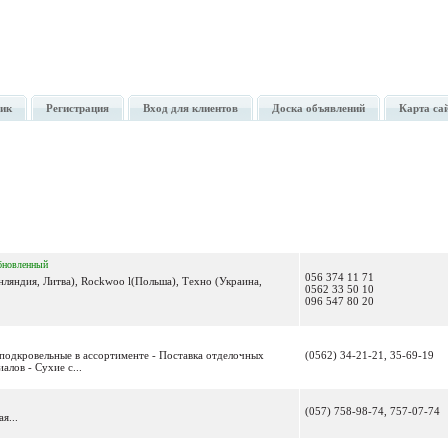
ик
Регистрация
Вход для клиентов
Доска объявлений
Карта са
бновленный
056 374 11 71
нляндия, Литва), Rockwoo l(Польша), Техно (Украина,
0562 33 50 10
096 547 80 20
 подкровельные в ассортименте - Поставка отделочных
(0562) 34-21-21, 35-69-19
алов - Сухие с...
(057) 758-98-74, 757-07-74
я...