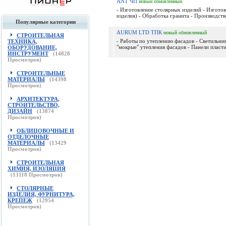
ANT ЧП
новый
обновленный
- Изготовление столярных изделий - Изготов
изделия) - Обработка гранита - Производств
Популярные категории
AURUM LTD ТПК
новый
обновленный
СТРОИТЕЛЬНАЯ
- Работы по утеплению фасадов - Светильни
ТЕХНИКА,
"мокрые" утепления фасадов - Панели пластик
ОБОРУДОВАНИЕ,
ИНСТРУМЕНТ
(
14828
Просмотров)
СТРОИТЕЛЬНЫЕ
МАТЕРИАЛЫ
(
14398
Просмотров)
АРХИТЕКТУРА,
СТРОИТЕЛЬСТВО,
ДИЗАЙН
(
13874
Просмотров)
ОБЛИЦОВОЧНЫЕ И
ОТДЕЛОЧНЫЕ
МАТЕРИАЛЫ
(
13429
Просмотров)
СТРОИТЕЛЬНАЯ
ХИМИЯ, ИЗОЛЯЦИЯ
(
13118
Просмотров)
СТОЛЯРНЫЕ
ИЗДЕЛИЯ, ФУРНИТУРА,
КРЕПЕЖ
(
12954
Просмотров)