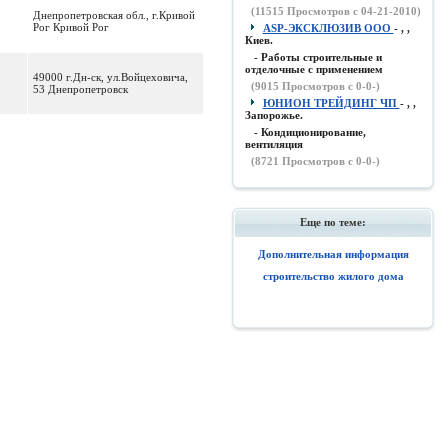
(
11515
Просмотров с 04-21-2010)
Днепропетровская обл., г.Кривой
Рог Кривой Рог
ASP-ЭКСКЛЮЗИВ ООО
- , ,
Киев.
- Работы строительные и
отделочные с применением
49000 г.Дн-ск, ул.Войцеховича,
(
9015
Просмотров с 0-0-)
53 Днепропетровск
ЮНИОН ТРЕЙДИНГ ЧП
- , ,
Запорожье.
- Кондиционирование,
вентиляция
(
8721
Просмотров с 0-0-)
Еще по теме:
Дополнительная информация
строительство жилого дома