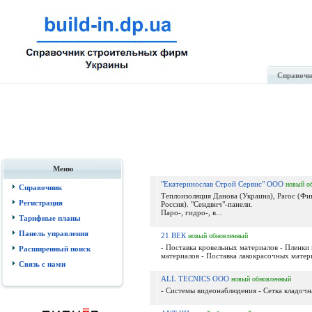
Справочн
Меню
"Екатеринослав Строй Сервис" ООО
новый
о
Справочник
Теплоизоляция Данова (Украина), Paroc (Фи
Регистрация
Россия). "Сендвич"-панели.
Паро-, гидро-, в...
Тарифные планы
Панель управления
21 ВЕК
новый
обновленный
- Поставка кровельных материалов - Пленки
Расширенный поиск
материалов - Поставка лакокрасочных матери
Связь с нами
ALL TECNICS ООО
новый
обновленный
- Системы видеонаблюдения - Сетка кладочна