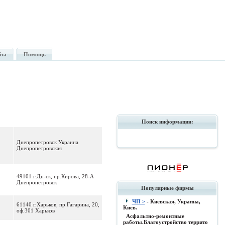
йта
Помощь
Поиск информации:
Днепропетровск Украина
Днепропетровская
49101 г.Дн-ск, пр.Кирова, 28-А
Днепропетровск
Популярные фирмы
ЧП >
- Киевская, Украина,
61140 г.Харьков, пр.Гагарина, 20,
Киев.
оф.301 Харьков
Асфальтно-ремонтные
работы.Благоустройство террито