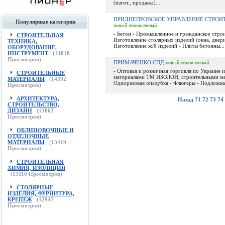
(изгот., продажа)...
ПРИДНЕПРОВСКОЕ УПРАВЛЕНИЕ СТРОИ
Популярные категории
новый
обновленный
- Бетон - Промышленное и гражданское строи
СТРОИТЕЛЬНАЯ
Изготовление столярных изделий (окна, двери
ТЕХНИКА,
Изготовление ж/б изделий - Плиты бетонны...
ОБОРУДОВАНИЕ,
ИНСТРУМЕНТ
(
14818
Просмотров)
ПРИМАЧЕНКО СПД
новый
обновленный
- Оптовая и розничная торговля по Украине
СТРОИТЕЛЬНЫЕ
материалами ТМ ИЗОЛОН, строительными ма
МАТЕРИАЛЫ
(
14392
Одноразовая опалубка - Флюгеры - Подложка 
Просмотров)
АРХИТЕКТУРА,
Назад
71
72
73
74
СТРОИТЕЛЬСТВО,
ДИЗАЙН
(
13863
Просмотров)
ОБЛИЦОВОЧНЫЕ И
ОТДЕЛОЧНЫЕ
МАТЕРИАЛЫ
(
13419
Просмотров)
СТРОИТЕЛЬНАЯ
ХИМИЯ, ИЗОЛЯЦИЯ
(
13110
Просмотров)
СТОЛЯРНЫЕ
ИЗДЕЛИЯ, ФУРНИТУРА,
КРЕПЕЖ
(
12947
Просмотров)