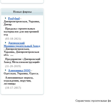
Новые фирмы
Profybud
-
Днепропетровская, Украина,
Днепр.
Продажа строительных
материалов для внутренней
отд
(03-18-2021)
Днепровский
Машиностроительный Завод
- Днепропетровская,
Украина, Днепропетровская
обл. ....
Предприятие «Днепровский
Завод Металлоконструкций»
(11-20-2019)
Алюминика ООО
-
Одесская, Украина, Одесса.
Алюминиевые перила,
ограждения, поручни,
лестницы
(10-17-2017)
Справочник строительные фи