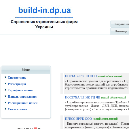
Справочн
Помощь
Меню
ПОРТАЛ-ГРУПП ООО
новый
обновленный
Справочник
- Строительство зданий для агробизнеса - Ст
Регистрация
быстромонтируемых зданий для агробизнеса 
строительство промышленной недвижимости.
Тарифные планы
Панель управления
ПОСТАЧАЛЬНИК ТЦ ЧП
новый
обновленный
- Стройматериалы в ассортименте - Трубы -
Расширенный поиск
трубопроводная - Доска - ДВП, ДСП, фанера
Связь с нами
(саморезы строит.) - Тепло-, звукоизоляция - И
ПРЕСС-БРУК ООО
новый
обновленный
- Кирпич дорожный (изгот., продажа) - Плит
ассортименте (изгот., продажа) - Элементы 