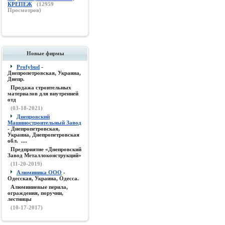
КРЕПЕЖ
(
12959
Просмотров)
Новые фирмы
Profybud
-
Днепропетровская, Украина,
Днепр.
Продажа строительных
материалов для внутренней
отд
(03-18-2021)
Днепровский
Машиностроительный Завод
- Днепропетровская,
Украина, Днепропетровская
обл. ....
Предприятие «Днепровский
Завод Металлоконструкций»
(11-20-2019)
Алюминика ООО
-
Одесская, Украина, Одесса.
Алюминиевые перила,
ограждения, поручни,
лестницы
(10-17-2017)