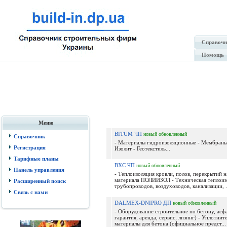
Справочн
Помощь
Меню
BITUM ЧП
новый
обновленный
Справочник
- Материалы гидроизоляционные - Мембраны
Регистрация
Изолит - Геотекстиль...
Тарифные планы
BXС ЧП
новый
обновленный
Панель управления
- Теплоизоляция кровли, полов, перекрытий н
материала ПОЛИИЗОЛ - Техническая теплоизо
Расширенный поиск
трубопроводов, воздуховодов, канализации, .
Связь с нами
DALMEX-DNIPRO ДП
новый
обновленный
- Оборудование строительное по бетону, асф
гарантия, аренда, сервис, лизинг) - Уплотнит
материалы для бетона (официальное предст...