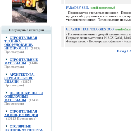
FARADEY-SEIL
новый
обновленный
- Производство утеплителя пеноизол - Произ
продажа оборудования и компонентов для пр
утеплителя пеноизол - Теплоизоляция промыш
GLAZIER TECHNOLOGIES ООО
новый
обнов
Популярные категории
- Изготовление окон и дверей алюминиевых по
СТРОИТЕЛЬНАЯ
Гидроизоляция мастичная PLECSIGAM, MA
ТЕХНИКА,
Фасады алюм. - Перегородки офисные - Фасад
ОБОРУДОВАНИЕ,
ИНСТРУМЕНТ
(
14832
Назад
1
Просмотров)
СТРОИТЕЛЬНЫЕ
МАТЕРИАЛЫ
(
14402
Просмотров)
АРХИТЕКТУРА,
СТРОИТЕЛЬСТВО,
ДИЗАЙН
(
13878
Просмотров)
ОБЛИЦОВОЧНЫЕ И
ОТДЕЛОЧНЫЕ
МАТЕРИАЛЫ
(
13438
Просмотров)
СТРОИТЕЛЬНАЯ
ХИМИЯ, ИЗОЛЯЦИЯ
(
13123
Просмотров)
СТОЛЯРНЫЕ
ИЗДЕЛИЯ, ФУРНИТУРА,