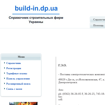
Справочн
Помощь
Меню
Справочник
Г.Э.О.
Регистрация
Тарифные планы
- Поставка электротехнических комплект
Панель управления
49029 г.Дн-ск, ул.Исполкомовская, 47, к.
Днепропетровск
Расширенный поиск
Связь с нами
Attn:
ph:
(0562) 36-26-05 F, 36-26-25, 745-18
fax:
cell: