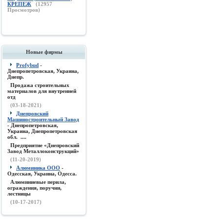
КРЕПЕЖ
(
12957
Просмотров)
Новые фирмы
Profybud
-
Днепропетровская, Украина,
Днепр.
Продажа строительных
материалов для внутренней
отд
(03-18-2021)
Днепровский
Машиностроительный Завод
- Днепропетровская,
Украина, Днепропетровская
обл. ....
Предприятие «Днепровский
Завод Металлоконструкций»
(11-20-2019)
Алюминика ООО
-
Одесская, Украина, Одесса.
Алюминиевые перила,
ограждения, поручни,
лестницы
(10-17-2017)